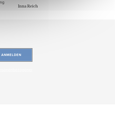
ung
Inna Reich
ANMELDEN
ersonenbezogener