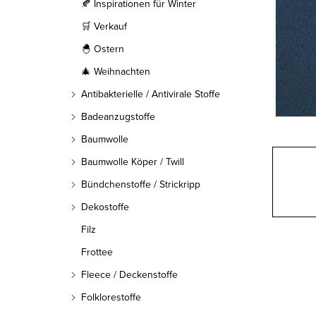
l
🍂 Inspirationen für Winter
🛒 Verkauf
e
🐣 Ostern
i
🎄 Weihnachten
s
Antibakterielle / Antivirale Stoffe
t
Badeanzugstoffe
Baumwolle
e
Baumwolle Köper / Twill
Bündchenstoffe / Strickripp
Dekostoffe
Filz
Frottee
Fleece / Deckenstoffe
Folklorestoffe