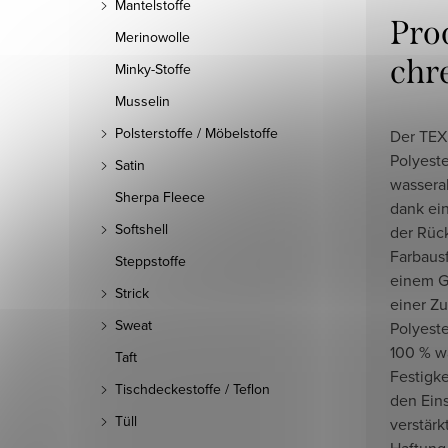
Mantelstoffe
Pro
Merinowolle
chr
Minky-Stoffe
Musselin
Polsterstoffe / Möbelstoffe
Der TEXM
Polyest
Satin
wassera
Sherpa Fleece
dank ei
Softshell
der Rüc
Farbausf
Steppstoffe
einem G
Strick
einer Z
Sweat
Polyeste
100 % w
Taft
Festigke
Tischdeckestoffe / Teflon
den Ein
Tüll
verstärk
Haftung 