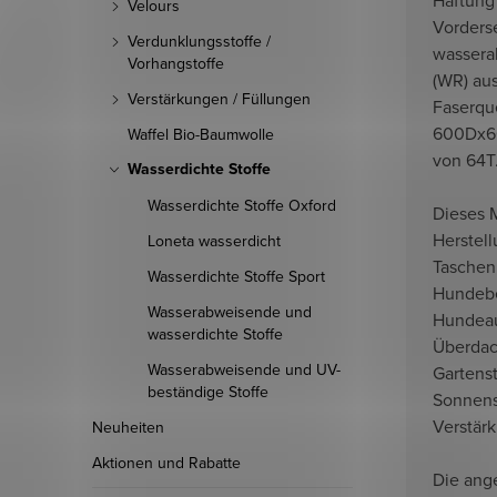
Velours
Vorderse
Verdunklungsstoffe /
wassera
Vorhangstoffe
(WR) aus
Verstärkungen / Füllungen
Faserque
600Dx60
Waffel Bio-Baumwolle
von 64T
Wasserdichte Stoffe
Wasserdichte Stoffe Oxford
Dieses M
Herstel
Loneta wasserdicht
Taschen,
Wasserdichte Stoffe Sport
Hundebe
Wasserabweisende und
Hundeau
wasserdichte Stoffe
Überdac
Wasserabweisende und UV-
Gartens
beständige Stoffe
Sonnens
Verstärk
Neuheiten
Aktionen und Rabatte
Die ang