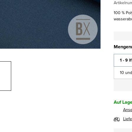
Artikelnu
100 % Pol
wasserab
Mengenr
1 - 9 l
10 und
Auf Lage
Ans
Lief