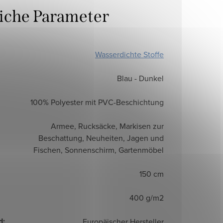
liche Parameter
Wasserdichte Stoffe
Blau - Dunkel
100% Polyester mit PVC-Beschichtung
Armee, Rucksäcke, Markisen zur
Beschattung, Neuheiten, Jagen und
Fischen, Sonnenschirm, Gartenmöbel
150 cm
400 g/m2
d
:
Europäischer Hersteller