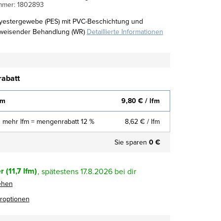
mmer:
1802893
yestergewebe (PES) mit PVC-Beschichtung und
weisender Behandlung (WR)
Detaillierte Informationen
abatt
fm
9,80 €
/ lfm
 mehr lfm = mengenrabatt 12 %
8,62 €
/ lfm
Sie sparen
0 €
r
(11,7 lfm)
17.8.2026
ehen
eroptionen