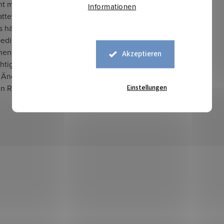
ht mit UV-Stabilisatoren
Informationen
ttet. Die Farbechtheit des
ls hängt von den
edingungen, der Intensität
neneinstrahlung, der
Akzeptieren
chtigkeit und der Höhenlage
 Änderung der Stofffarbe
in Reklamationsgrund sein.
Einstellungen