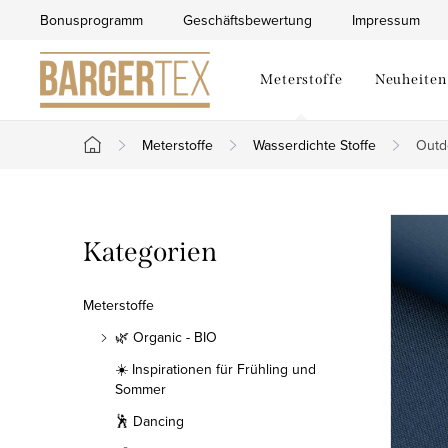
Zum
Bonusprogramm
Geschäftsbewertung
Impressum
Inhalt
springen
Meterstoffe
Neuheiten
Meterstoffe
Wasserdichte Stoffe
Outd
Startseite
S
Kategorien
Kategorien
e
überspringen
i
Meterstoffe
t
🌿 Organic - BIO
☀️ Inspirationen für Frühling und
e
Sommer
n
🕺 Dancing