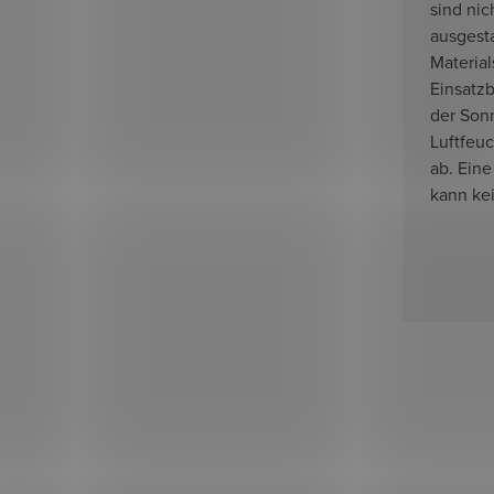
sind nic
ausgesta
Materia
Einsatzb
der Son
Luftfeu
ab. Eine
kann ke