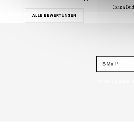
Ioana Bu
ALLE BEWERTUNGEN
E-Mail
Mit der Eingabe Ih
F