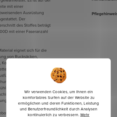
ite mit einer
bweisenden Ausrüstung
Pflegehinwei
gestattet. Der
rschnitt des Stoffes beträgt
0D mit einer Faseranzahl
.
aterial eignet sich für die
lung von Rucksäcken,
 Koffern für Sportgeräte,
tten und Zubehör für
sführer, Pergolen, Ständer,
hungen für Schaukeln,
tühle, Sonnenliegen,
Wir verwenden Cookies, um Ihnen ein
chirme oder zur
komfortables Surfen auf der Website zu
ung von Kleidung – Flicken.
ermöglichen und deren Funktionen, Leistung
und Benutzerfreundlichkeit durch Analysen
ebotenen technischen Stoffe
kontinuierlich zu verbessern.
Mehr