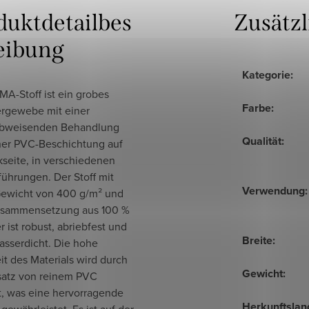
duktdetailbes
Zusätz
eibung
Kategorie
:
A-Stoff ist ein grobes
Farbe
:
ergewebe mit einer
bweisenden Behandlung
Qualität
:
ner PVC-Beschichtung auf
kseite, in verschiedenen
ührungen. Der Stoff mit
Verwendung
:
ewicht von 400 g/m² und
usammensetzung aus 100 %
r ist robust, abriebfest und
Breite
:
asserdicht. Die hohe
it des Materials wird durch
Gewicht
:
satz von reinem PVC
t, was eine hervorragende
Herkunftslan
gewährleistet. Es ist auf der