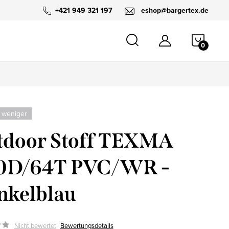
+421 949 321 197
eshop@bargertex.de
WARE
 weniger
tdoor Stoff TEXMA
0D/64T PVC/WR -
nkelblau
Nicht bewertet
Bewertungsdetails