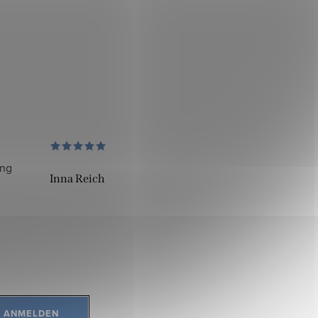
ung
Inna Reich
ANMELDEN