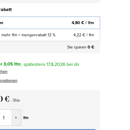
abatt
fm
4,80 €
/ lfm
 mehr lfm = mengenrabatt 12 %
4,22 €
/ lfm
Sie sparen
0 €
r
3,05 lfm
17.8.2026
ehen
eroptionen
0 €
/ lfm
fspreis:
lfm