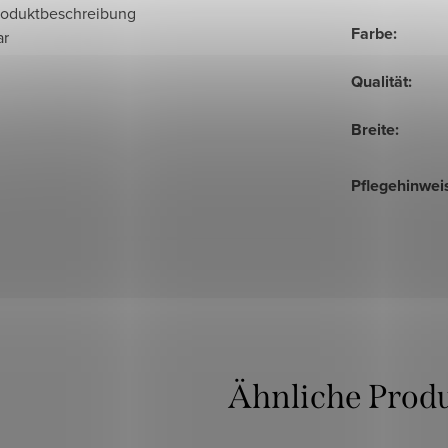
roduktbeschreibung
Farbe
:
ar
Qualität
:
Breite
:
Pflegehinwei