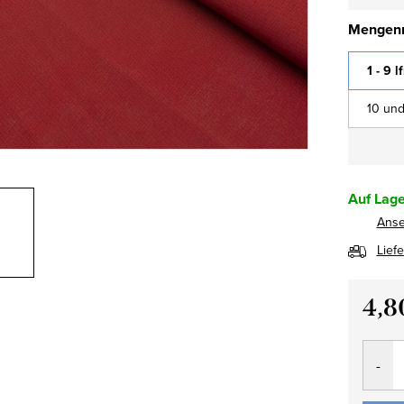
Mengenr
1 - 9 l
10 und
Auf Lage
Ans
Lief
4,8
Verkau