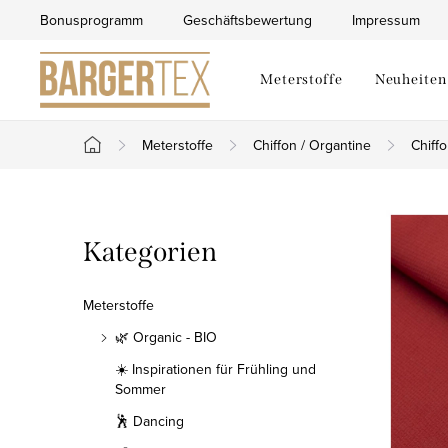
Zum
Bonusprogramm
Geschäftsbewertung
Impressum
Inhalt
springen
Meterstoffe
Neuheiten
Meterstoffe
Chiffon / Organtine
Chiff
Startseite
S
Kategorien
Kategorien
e
überspringen
i
Meterstoffe
t
🌿 Organic - BIO
☀️ Inspirationen für Frühling und
e
Sommer
n
🕺 Dancing