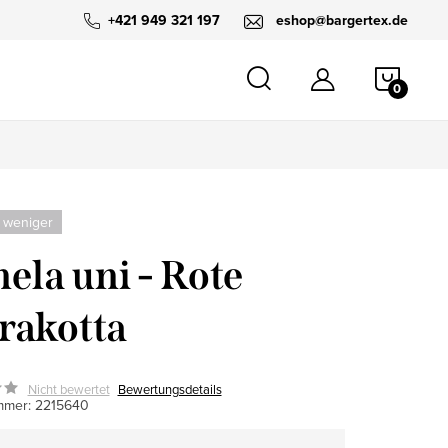
+421 949 321 197
eshop@bargertex.de
WARE
 weniger
ela uni - Rote
rakotta
Nicht bewertet
Bewertungsdetails
mmer:
2215640