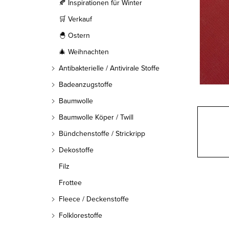
l
🍂 Inspirationen für Winter
🛒 Verkauf
e
🐣 Ostern
i
🎄 Weihnachten
s
Antibakterielle / Antivirale Stoffe
t
Badeanzugstoffe
Baumwolle
e
Baumwolle Köper / Twill
Bündchenstoffe / Strickripp
Dekostoffe
Filz
Frottee
Fleece / Deckenstoffe
Folklorestoffe