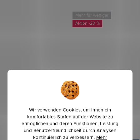
Mehr für weniger
-20 %
Wir verwenden Cookies, um Ihnen ein
Ornela uni - Rot
komfortables Surfen auf der Website zu
ermöglichen und deren Funktionen, Leistung
und Benutzerfreundlichkeit durch Analysen
3,45 €
4,32 €
kontinuierlich zu verbessern.
Mehr