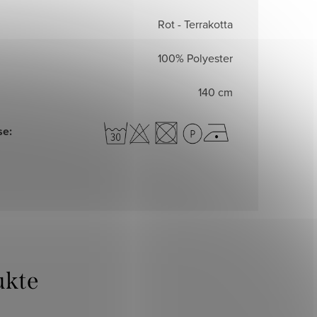
Rot - Terrakotta
100% Polyester
140 cm
se
: