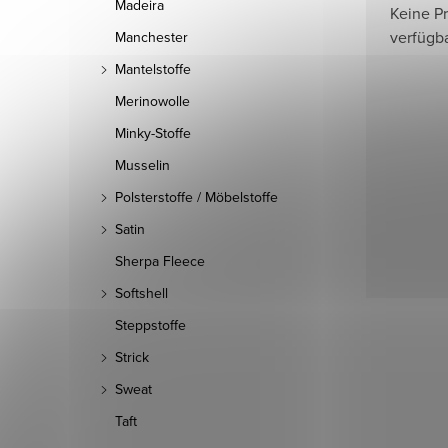
Madeira
Keine P
verfügb
Manchester
Mantelstoffe
Merinowolle
Minky-Stoffe
Musselin
Polsterstoffe / Möbelstoffe
Satin
Sherpa Fleece
Softshell
Steppstoffe
Strick
Sweat
Taft