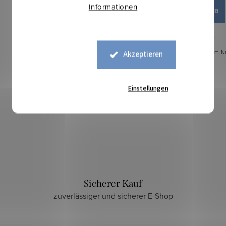
Informationen
IN DEN WARENKORB
Auf Lager
49,4 lfm
Art.-N
Akzeptieren
Einstellungen
Sicherer Kauf
zuverlässiger und sicherer E-Shop