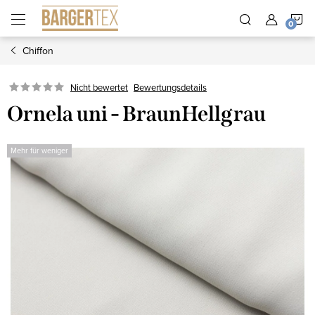
Zum
W
Inhalt
springen
Chiffon
Nicht bewertet
Bewertungsdetails
Ornela uni - BraunHellgrau
Mehr für weniger