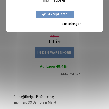
Informationen
Akzeptieren
Ornela uni - Rot
Einstellungen
4,32 €
3,45 €
IN DEN WARENKORB
Auf Lager
49,4 lfm
Art.-Nr.:
2215577
Langjährige Erfahrung
mehr als 30 Jahre am Markt