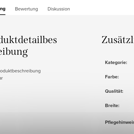
ung
Bewertung
Diskussion
duktdetailbes
Zusätz
eibung
Kategorie
:
roduktbeschreibung
Farbe
:
ar
Qualität
:
Breite
:
Pflegehinwei