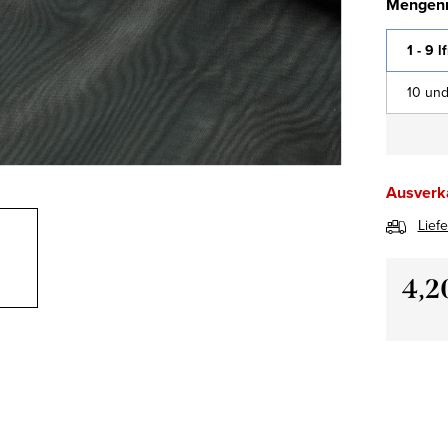
Mengenr
1 - 9 l
10 und
Ausverk
Lief
4,2
Verkau