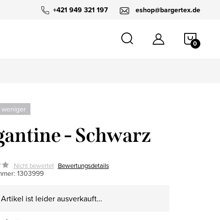
+421 949 321 197
eshop@bargertex.de
WARE
 weniger
antine - Schwarz
Nicht bewertet
Bewertungsdetails
mmer:
1303999
Artikel ist leider ausverkauft…