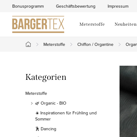
Zum
Bonusprogramm
Geschäftsbewertung
Impressum
Inhalt
springen
Meterstoffe
Neuheiten
Meterstoffe
Chiffon / Organtine
Orga
Startseite
S
Kategorien
Kategorien
e
überspringen
i
Meterstoffe
t
🌿 Organic - BIO
☀️ Inspirationen für Frühling und
e
Sommer
n
🕺 Dancing