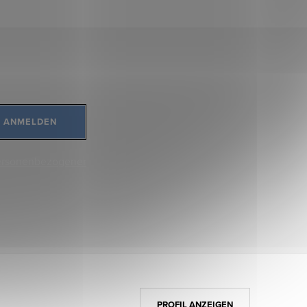
ANMELDEN
ersonenbezogener
PROFIL ANZEIGEN