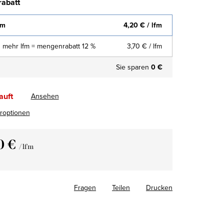
abatt
fm
4,20 €
/ lfm
 mehr lfm = mengenrabatt 12 %
3,70 €
/ lfm
Sie sparen
0 €
auft
Ansehen
eroptionen
0 €
/ lfm
fspreis:
Fragen
Teilen
Drucken