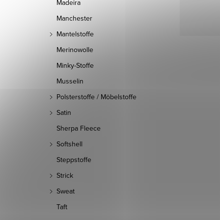
Madeira
Manchester
Mantelstoffe
Merinowolle
Minky-Stoffe
Musselin
Polsterstoffe / Möbelstoffe
Satin
Sherpa Fleece
Softshell
Steppstoffe
Strick
Sweat
Taft