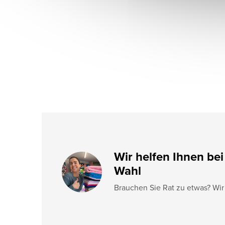
ß
z
e
i
l
e
Wir helfen Ihnen bei
Wahl
Brauchen Sie Rat zu etwas? Wir 