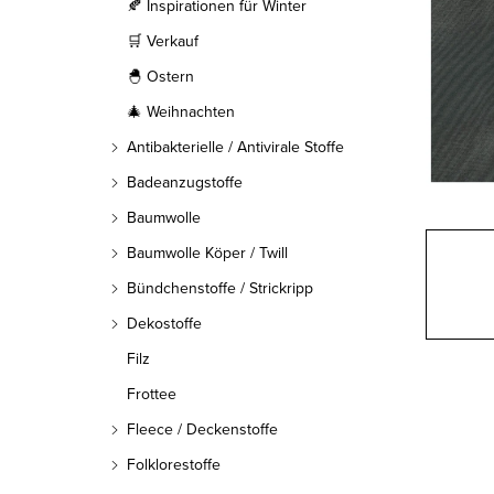
l
🍂 Inspirationen für Winter
🛒 Verkauf
e
🐣 Ostern
i
🎄 Weihnachten
s
Antibakterielle / Antivirale Stoffe
t
Badeanzugstoffe
Baumwolle
e
Baumwolle Köper / Twill
Bündchenstoffe / Strickripp
Dekostoffe
Filz
Frottee
Fleece / Deckenstoffe
Folklorestoffe