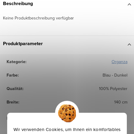
Beschreibung
Keine Produktbeschreibung verfügbar
Produktparameter
Kategorie
:
Organza
Farbe
:
Blau - Dunkel
Qualität
:
100% Polyester
Breite
:
140 cm
Pflegehinweise
:
Wir verwenden Cookies, um Ihnen ein komfortables