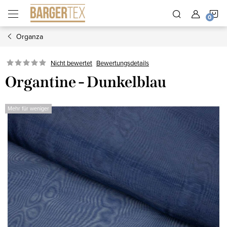
Zum
W
Inhalt
springen
Organza
Nicht bewertet
Bewertungsdetails
Organtine - Dunkelblau
Mehr für weniger