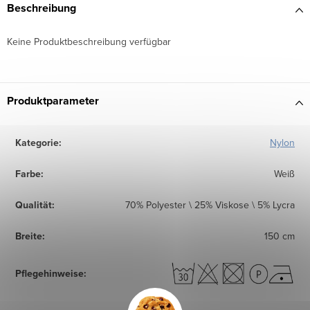
Beschreibung
Keine Produktbeschreibung verfügbar
Produktparameter
Kategorie
:
Nylon
Farbe
:
Weiß
Qualität
:
70% Polyester \ 25% Viskose \ 5% Lycra
Breite
:
150 cm
Pflegehinweise
: