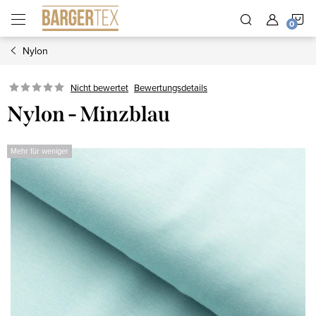
Zum
W
Inhalt
springen
Nylon
Nicht bewertet
Bewertungsdetails
Nylon - Minzblau
Mehr für weniger