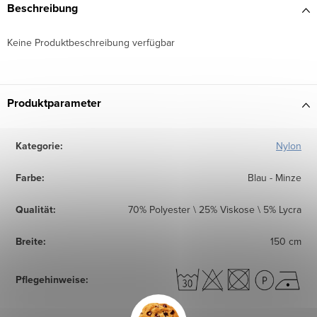
Beschreibung
Keine Produktbeschreibung verfügbar
Produktparameter
Kategorie
:
Nylon
Farbe
:
Blau - Minze
Qualität
:
70% Polyester \ 25% Viskose \ 5% Lycra
Breite
:
150 cm
Pflegehinweise
: