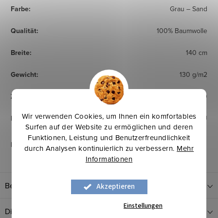
Farbe
:
Grau – Sand
Qualität
:
100% Baumwolle
Breite
:
140 cm
Gewicht
:
130 g/m2
Zertifikat
:
OEKO TEX Standard 100
Wir verwenden Cookies, um Ihnen ein komfortables
Herkunftsland
:
EU
Surfen auf der Website zu ermöglichen und deren
Funktionen, Leistung und Benutzerfreundlichkeit
Pflegehinweise
:
durch Analysen kontinuierlich zu verbessern.
Mehr
Informationen
Bewertung
Akzeptieren
Einstellungen
Diskussion