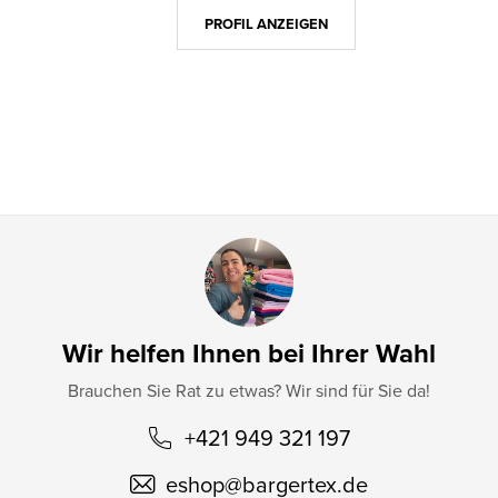
z
PROFIL ANZEIGEN
e
i
l
e
Wir helfen Ihnen bei Ihrer Wahl
Brauchen Sie Rat zu etwas? Wir sind für Sie da!
+421 949 321 197
eshop
@
bargertex.de