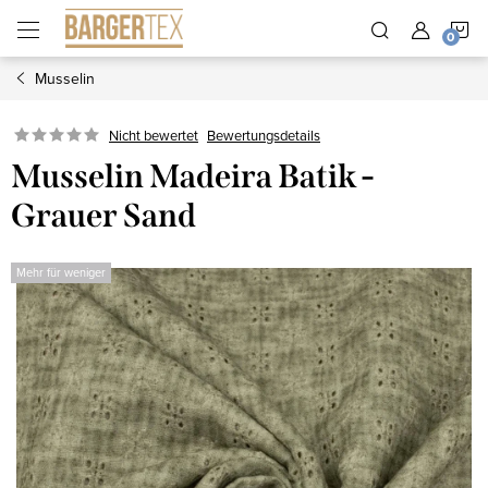
Zum
W
Inhalt
springen
Musselin
Nicht bewertet
Bewertungsdetails
Musselin Madeira Batik -
Grauer Sand
Mehr für weniger