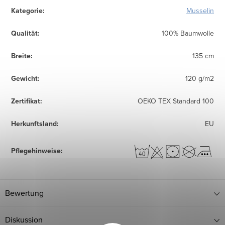
Kategorie
:
Musselin
Qualität
:
100% Baumwolle
Breite
:
135 cm
Gewicht
:
120 g/m2
Zertifikat
:
OEKO TEX Standard 100
Herkunftsland
:
EU
Pflegehinweise
:
Bewertung
Diskussion