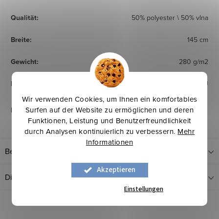
Qualität
:
50% polyester \ 50% vlna
Breite
:
145 cm
Gewicht
:
280 g/m2
Herkunftsland
:
EU
Wir verwenden Cookies, um Ihnen ein komfortables
Surfen auf der Website zu ermöglichen und deren
Pflegehinweise
:
Funktionen, Leistung und Benutzerfreundlichkeit
durch Analysen kontinuierlich zu verbessern.
Mehr
Informationen
Bewertung
Akzeptieren
Diskussion
Einstellungen