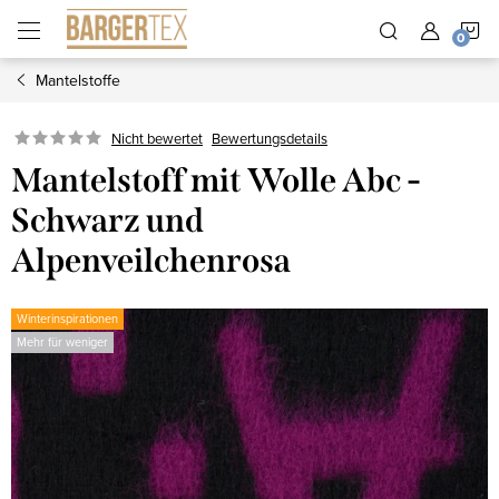
Zum
W
Inhalt
springen
Mantelstoffe
Nicht bewertet
Bewertungsdetails
Mantelstoff mit Wolle Abc -
Schwarz und
Alpenveilchenrosa
Winterinspirationen
Mehr für weniger