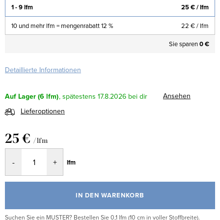
1 - 9 lfm
25 €
/ lfm
10 und mehr lfm = mengenrabatt 12 %
22 €
/ lfm
Sie sparen
0 €
Detaillierte Informationen
Ansehen
Auf Lager
(6 lfm)
17.8.2026
Lieferoptionen
25 €
/ lfm
Verkaufspreis:
lfm
IN DEN WARENKORB
Suchen Sie ein MUSTER? Bestellen Sie 0,1 lfm (10 cm in voller Stoffbreite).