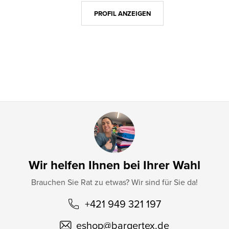
z
PROFIL ANZEIGEN
e
i
l
e
Wir helfen Ihnen bei Ihrer Wahl
Brauchen Sie Rat zu etwas? Wir sind für Sie da!
+421 949 321 197
eshop
@
bargertex.de