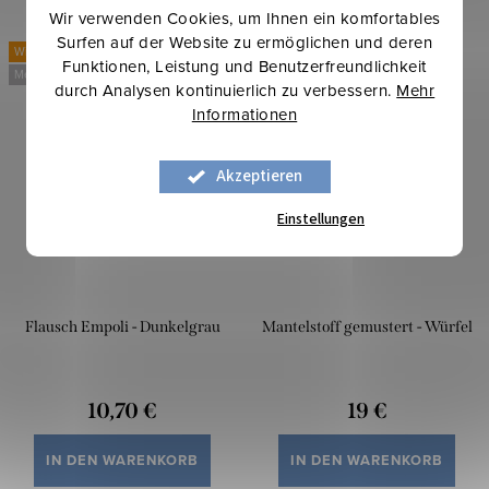
Wir verwenden Cookies, um Ihnen ein komfortables
Surfen auf der Website zu ermöglichen und deren
Winterinspirationen
Winterinspirationen
Funktionen, Leistung und Benutzerfreundlichkeit
Mehr für weniger
Mehr für weniger
durch Analysen kontinuierlich zu verbessern.
Mehr
Informationen
Akzeptieren
Einstellungen
Flausch Empoli - Dunkelgrau
Mantelstoff gemustert - Würfel
10,70 €
19 €
IN DEN WARENKORB
IN DEN WARENKORB