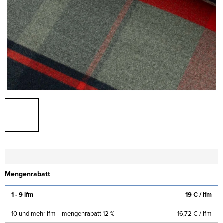
Mengenrabatt
1 - 9 lfm
19 €
/ lfm
10 und mehr lfm = mengenrabatt 12 %
16,72 €
/ lfm