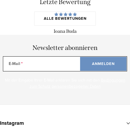
Letzte Bewertung
ALLE BEWERTUNGEN
Ioana Buda
Newsletter abonnieren
E-Mail
ANMELDEN
Mit der Eingabe Ihrer E-Mail erklären Sie sich mit den
Bedingungen
zum Schutz personenbezogener Daten
F
u
Instagram
ß