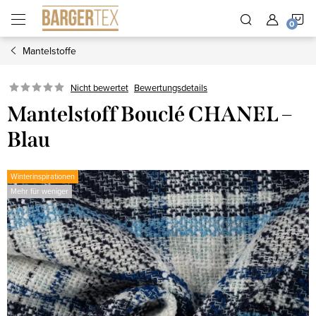
Zum
W
Inhalt
springen
Mantelstoffe
Nicht bewertet
Bewertungsdetails
Mantelstoff Bouclé CHANEL –
Blau
Winterinspirationen
Mehr für weniger