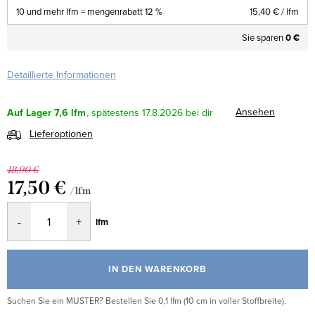
10 und mehr lfm = mengenrabatt 12 %
15,40 €
/ lfm
Sie sparen
0 €
Detaillierte Informationen
Ansehen
Auf Lager
7,6 lfm
17.8.2026
Lieferoptionen
18,90 €
17,50 €
/ lfm
Verkaufspreis:
lfm
IN DEN WARENKORB
Suchen Sie ein MUSTER? Bestellen Sie 0,1 lfm (10 cm in voller Stoffbreite).