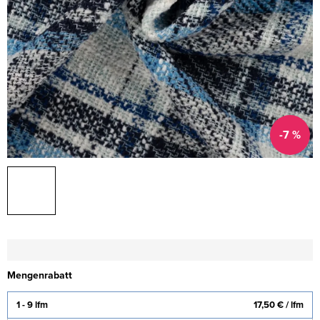
-7 %
Mengenrabatt
1 - 9 lfm
17,50 €
/ lfm