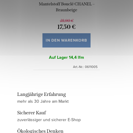
Mantelstoff Bouclé CHANEL –
Braunbeige
18,90 €
17,50 €
IN DEN WARENKORB
Auf Lager
14,4 lfm
Art.-Nr.:
0611005
Langjährige Erfahrung
mehr als 30 Jahre am Markt
Sicherer Kauf
zuverlässiger und sicherer E-Shop
Ökologisches Denken