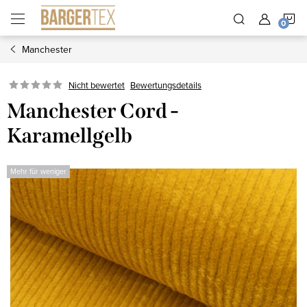
Zum
W
Inhalt
springen
Manchester
Nicht bewertet
Bewertungsdetails
Manchester Cord -
Karamellgelb
Mehr für weniger