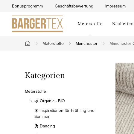
Zum
Bonusprogramm
Geschäftsbewertung
Impressum
Inhalt
springen
Meterstoffe
Neuheiten
Meterstoffe
Manchester
Manchester C
Startseite
S
Kategorien
Kategorien
e
überspringen
i
Meterstoffe
t
🌿 Organic - BIO
☀️ Inspirationen für Frühling und
e
Sommer
n
🕺 Dancing