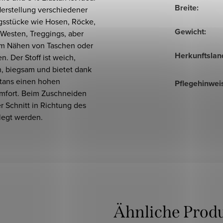
Breite
:
Herstellung verschiedener
gsstücke wie Hosen, Röcke,
Gewicht
:
 Westen, Treggings, aber
m Nähen von Taschen oder
Herkunftslan
en. Der Stoff ist weich,
h, biegsam und bietet dank
stans einen hohen
Pflegehinwei
mfort. Beim Zuschneiden
er Schnitt in Richtung des
legt werden.