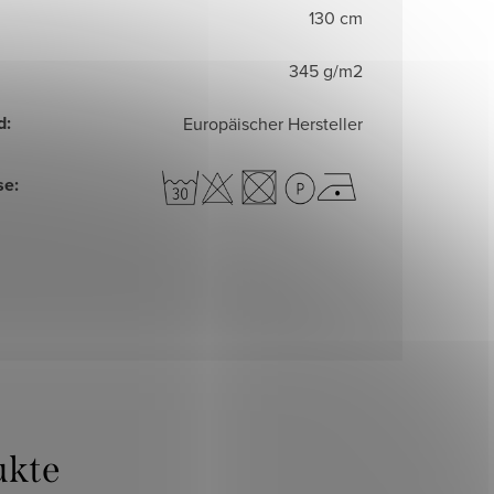
130 cm
345 g/m2
d
:
Europäischer Hersteller
se
: