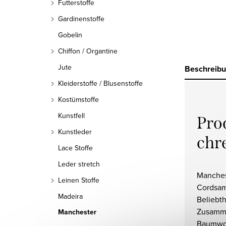
Futterstoffe
Gardinenstoffe
Gobelin
Chiffon / Organtine
Jute
Beschreib
Kleiderstoffe / Blusenstoffe
Kostümstoffe
Kunstfell
Pro
Kunstleder
chr
Lace Stoffe
Leder stretch
Manches
Leinen Stoffe
Cordsamt
Madeira
Beliebth
Zusamm
Manchester
Baumwoll