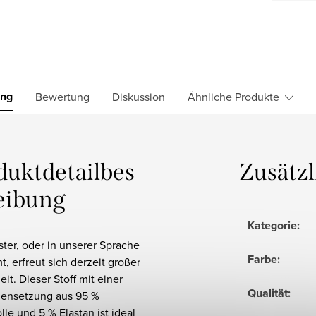
ung
Bewertung
Diskussion
Ähnliche Produkte
duktdetailbes
Zusätz
eibung
Kategorie
:
ter, oder in unserer Sprache
Farbe
:
, erfreut sich derzeit großer
eit. Dieser Stoff mit einer
Qualität
:
ensetzung aus 95 %
e und 5 % Elastan ist ideal