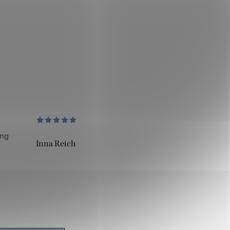
ung
Inna Reich