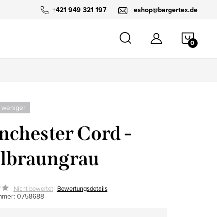
+421 949 321 197
eshop@bargertex.de
WARE
 weniger
chester Cord -
lbraungrau
Nicht bewertet
Bewertungsdetails
mmer:
0758688