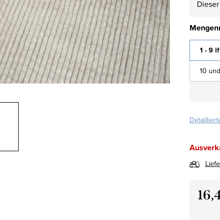
Dieser 
Mengenr
1 - 9 l
10 und
Detaillier
Ausverk
Lief
16,
Verkau