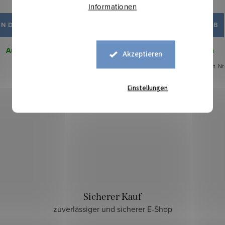
16,40 €
16,40 €
Informationen
IN DEN WARENKORB
IN DEN WARENKORB
Auf Lager
1,9 lfm
Auf Lager
0,75 lfm
Akzeptieren
Art.-Nr.:
0758899
Art.-Nr
Einstellungen
Sicherer Kauf
zuverlässiger und sicherer E-Shop