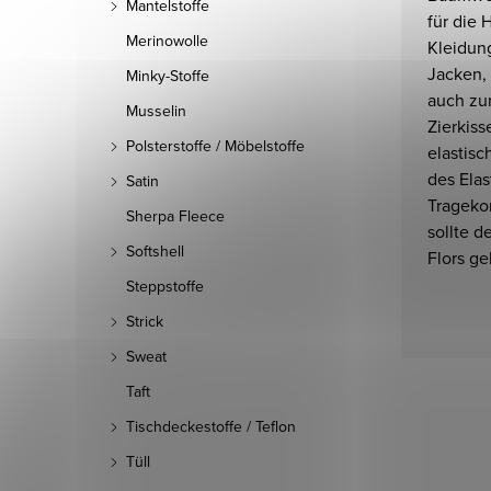
Mantelstoffe
für die 
Merinowolle
Kleidun
Jacken,
Minky-Stoffe
auch zu
Musselin
Zierkiss
Polsterstoffe / Möbelstoffe
elastisc
des Ela
Satin
Trageko
Sherpa Fleece
sollte d
Softshell
Flors ge
Steppstoffe
Strick
Sweat
Taft
Tischdeckestoffe / Teflon
Tüll