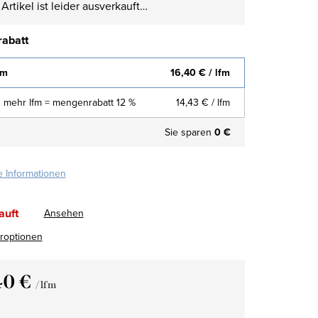
Artikel ist leider ausverkauft…
abatt
fm
16,40 €
/ lfm
 mehr lfm = mengenrabatt 12 %
14,43 €
/ lfm
Sie sparen
0 €
te Informationen
auft
Ansehen
eroptionen
40 €
/ lfm
fspreis: