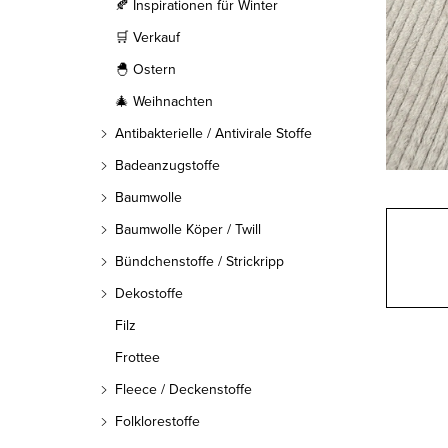
l
🍂 Inspirationen für Winter
🛒 Verkauf
e
🐣 Ostern
i
🎄 Weihnachten
s
Antibakterielle / Antivirale Stoffe
t
Badeanzugstoffe
Baumwolle
e
Baumwolle Köper / Twill
Bündchenstoffe / Strickripp
Dekostoffe
Filz
Frottee
Fleece / Deckenstoffe
Folklorestoffe