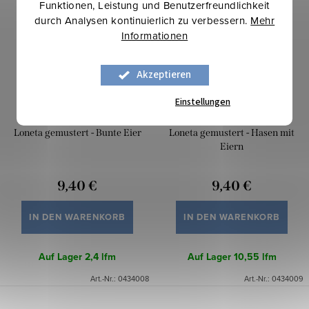
Funktionen, Leistung und Benutzerfreundlichkeit
durch Analysen kontinuierlich zu verbessern.
Mehr
Informationen
Akzeptieren
Einstellungen
Loneta gemustert - Bunte Eier
Loneta gemustert - Hasen mit
Eiern
9,40 €
9,40 €
IN DEN WARENKORB
IN DEN WARENKORB
Auf Lager
2,4 lfm
Auf Lager
10,55 lfm
Art.-Nr.:
0434008
Art.-Nr.:
0434009