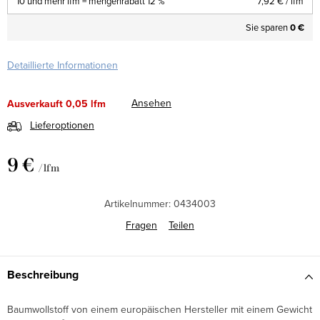
10 und mehr lfm = mengenrabatt 12 %
7,92 €
/ lfm
Sie sparen
0 €
Detaillierte Informationen
Ansehen
Ausverkauft
0,05 lfm
Lieferoptionen
9 €
/ lfm
Verkaufspreis:
Artikelnummer:
0434003
Fragen
Teilen
Beschreibung
Baumwollstoff von einem europäischen Hersteller mit einem Gewicht