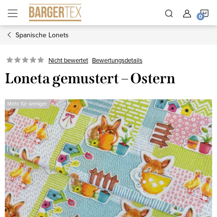
Zum
W
Inhalt
springen
Spanische Lonets
Nicht bewertet
Bewertungsdetails
Loneta gemustert – Ostern
Mehr für weniger