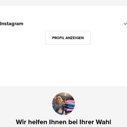
F
u
Instagram
ß
z
PROFIL ANZEIGEN
e
i
l
e
Wir helfen Ihnen bei Ihrer Wahl