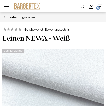
Zum
W
Inhalt
springen
Bekleidungs-Leinen
Nicht bewertet
Bewertungsdetails
Leinen NEWA - Weiß
Mehr für weniger