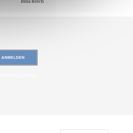
Inna Reich
ANMELDEN
ersonenbezogener