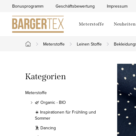
Zum
Bonusprogramm
Geschäftsbewertung
Impressum
Inhalt
springen
Meterstoffe
Neuheiten
Meterstoffe
Leinen Stoffe
Bekleidung
Startseite
S
Kategorien
Kategorien
e
überspringen
i
Meterstoffe
t
🌿 Organic - BIO
☀️ Inspirationen für Frühling und
e
Sommer
n
🕺 Dancing