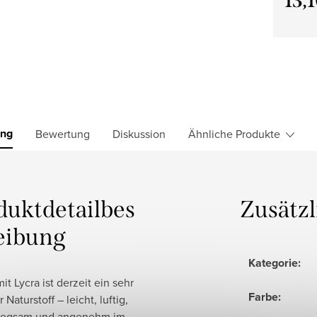
13,
Verkau
ung
Bewertung
Diskussion
Ähnliche Produkte
duktdetailbes
Zusätz
eibung
Kategorie
:
it Lycra ist derzeit ein sehr
Farbe
:
 Naturstoff – leicht, luftig,
iegsam und angenehm im