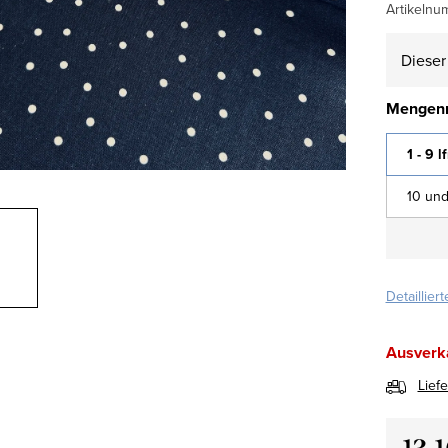
Artikelnu
Dieser 
Mengenr
1 - 9 l
10 und
Detaillier
Ausverk
Lief