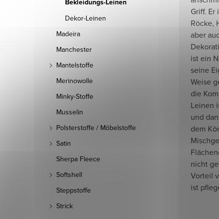
Bekleidungs-Leinen
Griff. Er
Dekor-Leinen
Röcke, H
Madeira
aber auc
Dekorati
Manchester
ist ein 
Mantelstoffe
seine Ei
Merinowolle
Weise g
die Kom
Minky-Stoffe
Leinen i
Musselin
und dank
Polsterstoffe / Möbelstoffe
dem Kör
Mischge
Satin
Flächen
Sherpa Fleece
nicht ge
Softshell
Vorteil
ist pfleg
Steppstoffe
Strick