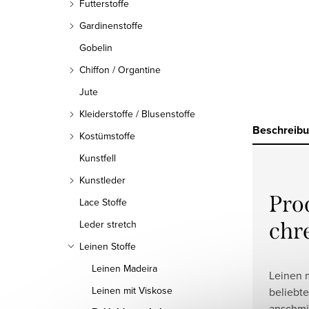
Futterstoffe
Gardinenstoffe
Gobelin
Chiffon / Organtine
Jute
Kleiderstoffe / Blusenstoffe
Beschreib
Kostümstoffe
Kunstfell
Kunstleder
Pro
Lace Stoffe
chr
Leder stretch
Leinen Stoffe
Leinen Madeira
Leinen m
Leinen mit Viskose
beliebter
anschm