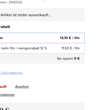
mmer:
2165006
Artikel ist leider ausverkauft…
abatt
fm
13,10 €
/ lfm
 mehr lfm = mengenrabatt 12 %
11,53 €
/ lfm
Sie sparen
0 €
te Informationen
auft
Ansehen
eroptionen