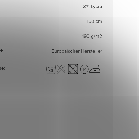
3% Lycra
150 cm
190 g/m2
d
:
Europäischer Hersteller
se
: