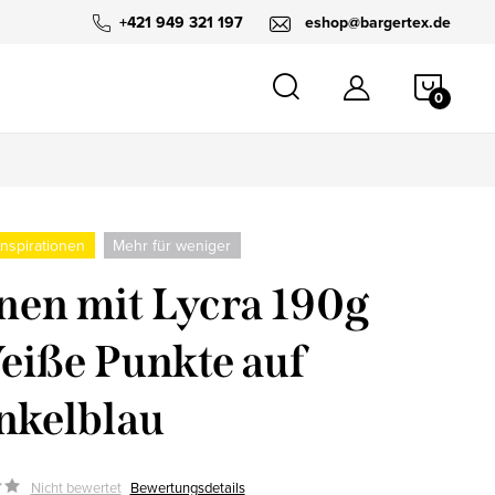
+421 949 321 197
eshop@bargertex.de
WARE
nspirationen
Mehr für weniger
nen mit Lycra 190g
eiße Punkte auf
nkelblau
Nicht bewertet
Bewertungsdetails