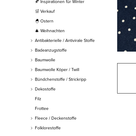
l
🍂 Inspirationen für Winter
🛒 Verkauf
e
🐣 Ostern
i
🎄 Weihnachten
s
Antibakterielle / Antivirale Stoffe
t
Badeanzugstoffe
Baumwolle
e
Baumwolle Köper / Twill
Bündchenstoffe / Strickripp
Dekostoffe
Filz
Frottee
Fleece / Deckenstoffe
Folklorestoffe