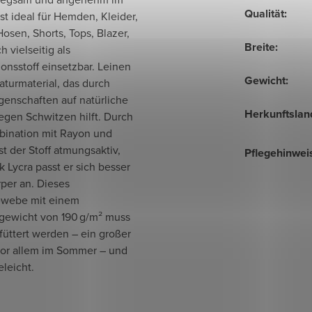
Qualität
:
 ist ideal für Hemden, Kleider,
osen, Shorts, Tops, Blazer,
Breite
:
h vielseitig als
onsstoff einsetzbar. Leinen
Gewicht
:
Naturmaterial, das durch
genschaften auf natürliche
Herkunftslan
egen Schwitzen hilft. Durch
bination mit Rayon und
st der Stoff atmungsaktiv,
Pflegehinwei
 Lycra passt er sich besser
per an. Dieses
webe mit einem
gewicht von 190 g/m² muss
füttert werden – ein großer
 vor allem im Sommer – und
eleicht.