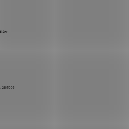
ißer
.:
2165005