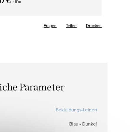
10 €
/ lfm
fspreis:
Fragen
Teilen
Drucken
liche Parameter
Bekleidungs-Leinen
Blau - Dunkel