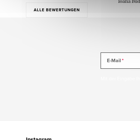
Ioana Bu
ALLE BEWERTUNGEN
E-Mail
Mit der Eingabe Ih
F
u
Instagram