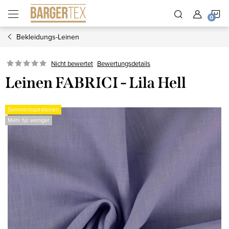
Zum
W
Inhalt
springen
Bekleidungs-Leinen
Nicht bewertet
Bewertungsdetails
Leinen FABRICI - Lila Hell
Sommerinspirationen
Mehr für weniger