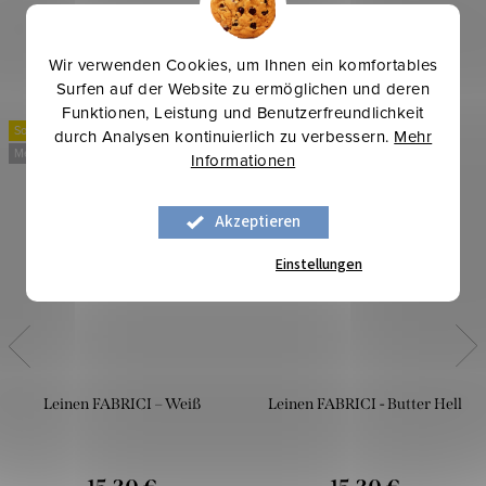
Verwandte Produkte
Wir verwenden Cookies, um Ihnen ein komfortables
Surfen auf der Website zu ermöglichen und deren
Funktionen, Leistung und Benutzerfreundlichkeit
Sommerinspirationen
Sommerinspirationen
durch Analysen kontinuierlich zu verbessern.
Mehr
Mehr für weniger
Mehr für weniger
Informationen
Akzeptieren
Einstellungen
Leinen FABRICI – Weiß
Leinen FABRICI - Butter Hell