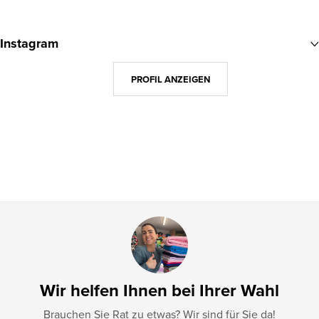
F
u
Instagram
ß
z
PROFIL ANZEIGEN
e
i
l
e
Wir helfen Ihnen bei Ihrer Wahl
Brauchen Sie Rat zu etwas? Wir sind für Sie da!