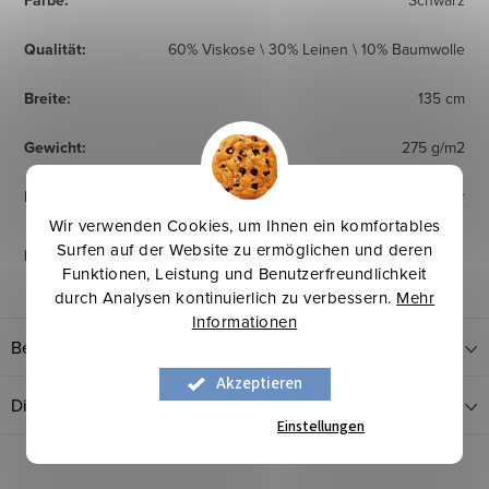
Farbe
:
Schwarz
Qualität
:
60% Viskose \ 30% Leinen \ 10% Baumwolle
Breite
:
135 cm
Gewicht
:
275 g/m2
Herkunftsland
:
Europäischer Hersteller
Wir verwenden Cookies, um Ihnen ein komfortables
Surfen auf der Website zu ermöglichen und deren
Pflegehinweise
:
Funktionen, Leistung und Benutzerfreundlichkeit
durch Analysen kontinuierlich zu verbessern.
Mehr
Informationen
Bewertung
Akzeptieren
Diskussion
Einstellungen