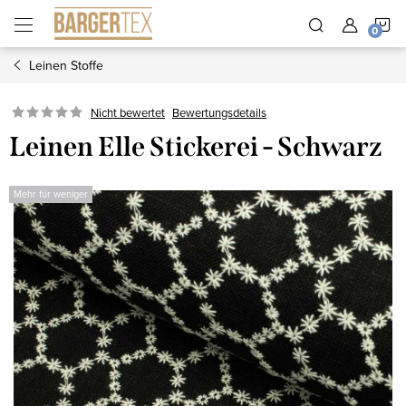
Zum
W
Inhalt
springen
Leinen Stoffe
Nicht bewertet
Bewertungsdetails
Leinen Elle Stickerei - Schwarz
Mehr für weniger