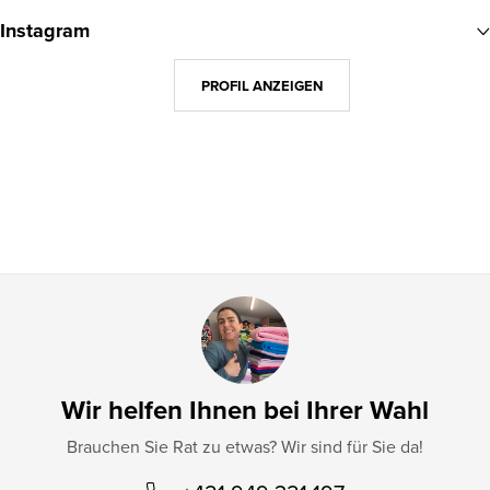
u
Instagram
ß
z
PROFIL ANZEIGEN
e
i
l
e
Wir helfen Ihnen bei Ihrer Wahl
Brauchen Sie Rat zu etwas? Wir sind für Sie da!