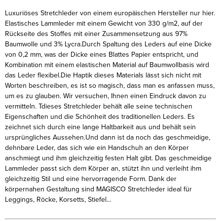
Luxuriöses Stretchleder von einem europäischen Hersteller nur hier.
Elastisches Lammleder mit einem Gewicht von 330 g/m2, auf der
Rückseite des Stoffes mit einer Zusammensetzung aus 97%
Baumwolle und 3% Lycra.
Durch Spaltung des Leders auf eine Dicke
von 0,2 mm, was der Dicke eines Blattes Papier entspricht, und
Kombination mit einem elastischen Material auf Baumwollbasis wird
das Leder flexibel.
Die Haptik dieses Materials lässt sich nicht mit
Worten beschreiben, es ist so magisch, dass man es anfassen muss,
um es zu glauben. Wir versuchen, Ihnen einen Eindruck davon zu
vermitteln. T
dieses Stretchleder behält alle seine technischen
Eigenschaften und die Schönheit des traditionellen Leders. Es
zeichnet sich durch eine lange Haltbarkeit aus und behält sein
ursprüngliches Aussehen.
Und dann ist da noch das geschmeidige,
dehnbare Leder, das sich wie ein Handschuh an den Körper
anschmiegt und ihm gleichzeitig festen Halt gibt. Das geschmeidige
Lammleder passt sich dem Körper an, stützt ihn und verleiht ihm
gleichzeitig Stil und eine hervorragende Form. Dank der
körpernahen Gestaltung sind MAGISCO Stretchleder ideal für
Leggings, Röcke, Korsetts, Stiefel...