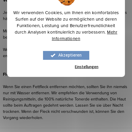
Verblassen:
Jede Wäsche trägt zum allmählichen Verblassen der Farbe bei. Dies
Wir verwenden Cookies, um Ihnen ein komfortables
hängt von der Grundfarbe des Leders ab.
Surfen auf der Website zu ermöglichen und deren
Funktionen, Leistung und Benutzerfreundlichkeit
Mit der Zeit und durch Waschen kann das Leder eine Patina
durch Analysen kontinuierlich zu verbessern.
Mehr
bekommen.
Informationen
Wenn Sie die höchsten Qualitäten langfristig erhalten wollen,
Akzeptieren
empfehlen wir Ihnen eine professionelle Lederreinigung.
Einstellungen
Fleckenentfernung:
Wenn Sie einen Fettfleck entfernen möchten, sollten Sie ihn niemals
nur mit Wasser entfernen. Wir empfehlen die Verwendung von
Reinigungsmitteln, die 100% natürliche Tonerde enthalten. Die Haut
sollte beim Auftragen gedehnt werden. Lassen Sie sie über Nacht
trocknen. Wenn der Fleck nicht verschwunden ist, können Sie den
Vorgang wiederholen.