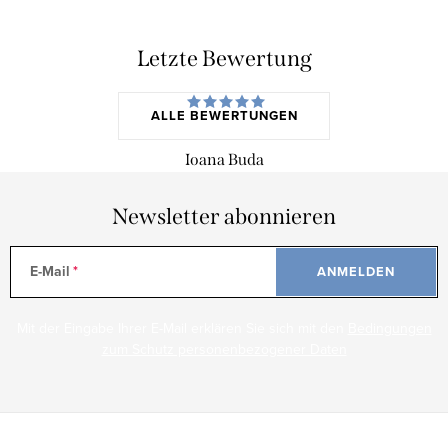
Letzte Bewertung
ALLE BEWERTUNGEN
Ioana Buda
Newsletter abonnieren
E-Mail
ANMELDEN
Mit der Eingabe Ihrer E-Mail erklären Sie sich mit den
Bedingungen
zum Schutz personenbezogener Daten
F