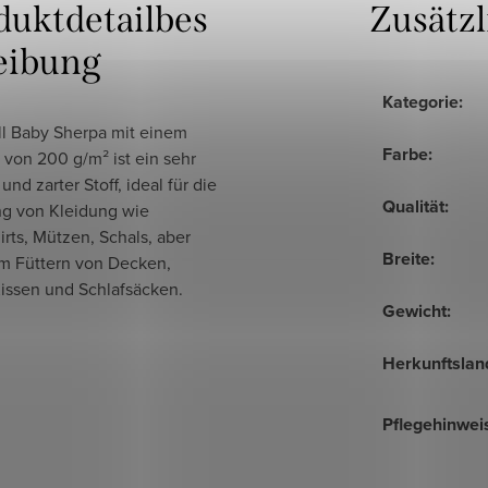
duktdetailbes
Zusätz
eibung
Kategorie
:
l Baby Sherpa mit einem
Farbe
:
von 200 g/m² ist ein sehr
und zarter Stoff, ideal für die
Qualität
:
ng von Kleidung wie
rts, Mützen, Schals, aber
Breite
:
m Füttern von Decken,
Kissen und Schlafsäcken.
Gewicht
:
Herkunftslan
Pflegehinwei