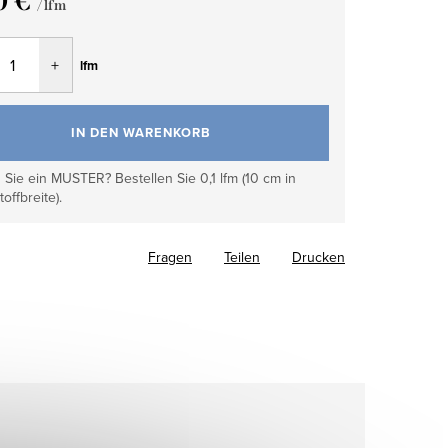
0 €
/ lfm
fspreis:
lfm
IN DEN WARENKORB
Sie ein MUSTER? Bestellen Sie 0,1 lfm (10 cm in
toffbreite).
Fragen
Teilen
Drucken