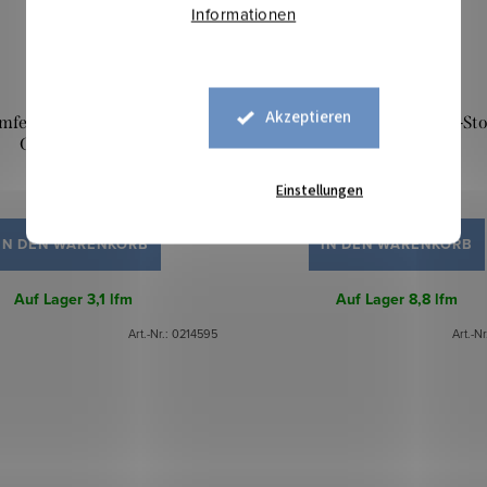
Informationen
Akzeptieren
fell Baby Sherpa-Stoff -
Lammfell Baby Sherpa-Stof
Cognacbraun
Zimtbraun
Einstellungen
9,80 €
9,80 €
IN DEN WARENKORB
IN DEN WARENKORB
Auf Lager
3,1 lfm
Auf Lager
8,8 lfm
Art.-Nr.:
0214595
Art.-Nr