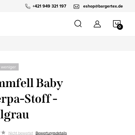
+421 949 321 197
eshop@bargertex.de
WARE
 weniger
mmfell Baby
rpa-Stoff -
lgrau
Nicht bewertet
Bewertungsdetails