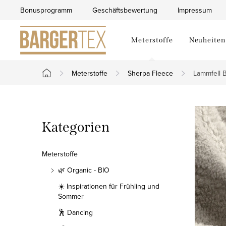
Zum
Bonusprogramm
Geschäftsbewertung
Impressum
Inhalt
springen
Meterstoffe
Neuheiten
Meterstoffe
Sherpa Fleece
Lammfell B
Startseite
S
Kategorien
Kategorien
e
überspringen
i
Meterstoffe
t
🌿 Organic - BIO
☀️ Inspirationen für Frühling und
e
Sommer
n
🕺 Dancing