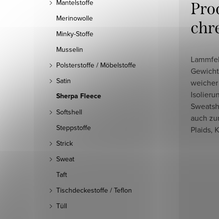
Mantelstoffe
Pro
Merinowolle
chr
Minky-Stoffe
Musselin
Lammfel
Polsterstoffe / Möbelstoffe
Gewicht 
Satin
weicher 
Isolieru
Sherpa Fleece
Sweatshi
Softshell
auch zu
Steppstoffe
Plaids, 
Strick
Sweat
Taft
Tischdeckestoffe / Teflon
Tüll