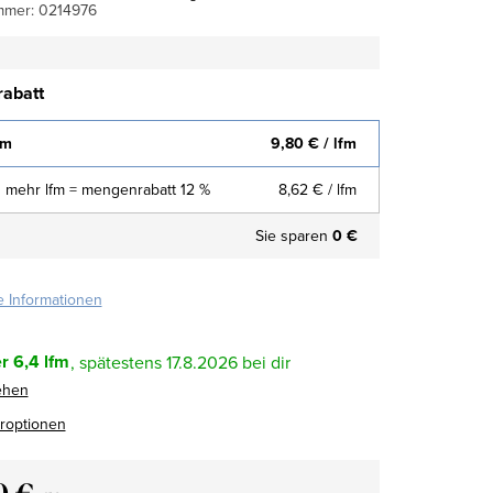
mmer:
0214976
abatt
fm
9,80 €
/ lfm
 mehr lfm = mengenrabatt 12 %
8,62 €
/ lfm
Sie sparen
0 €
te Informationen
r
6,4 lfm
17.8.2026
ehen
eroptionen