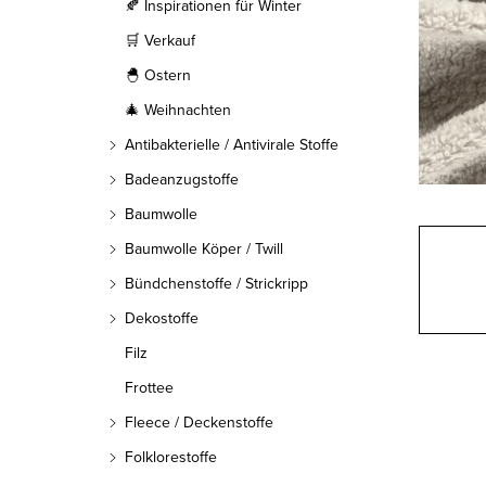
l
🍂 Inspirationen für Winter
🛒 Verkauf
e
🐣 Ostern
i
🎄 Weihnachten
s
Antibakterielle / Antivirale Stoffe
t
Badeanzugstoffe
Baumwolle
e
Baumwolle Köper / Twill
Bündchenstoffe / Strickripp
Dekostoffe
Filz
Frottee
Fleece / Deckenstoffe
Folklorestoffe