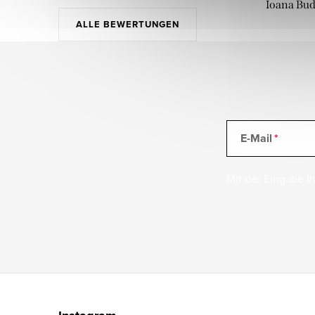
Ioana Bu
ALLE BEWERTUNGEN
E-Mail
Mit der Eingabe Ih
F
u