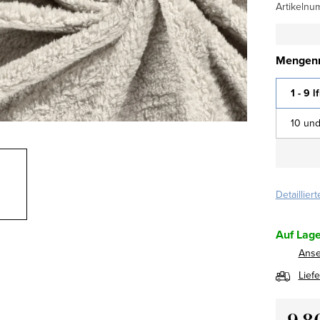
Artikelnu
Mengenr
1 - 9 l
10 und
Detaillier
Auf Lage
Ans
Lief