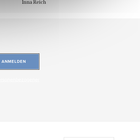
Inna Reich
ANMELDEN
ersonenbezogener