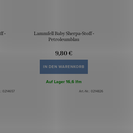
f -
Lammfell Baby Sherpa-Stoff -
Petroleumblau
9,80 €
IN DEN WARENKORB
Auf Lager
16,6 lfm
.:
0214657
Art.-Nr.:
0214826