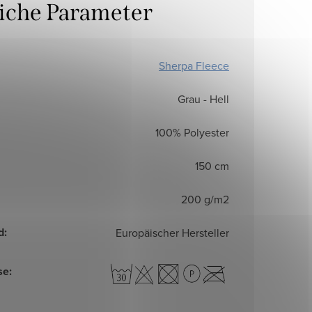
liche Parameter
Sherpa Fleece
Grau - Hell
100% Polyester
150 cm
200 g/m2
d
:
Europäischer Hersteller
se
: