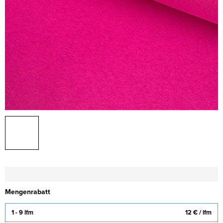
Mengenrabatt
1 - 9 lfm
12 €
/ lfm