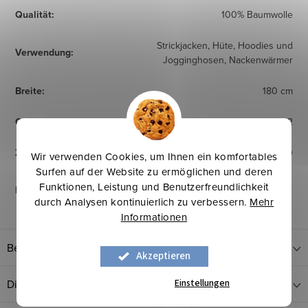
Qualität
:
100% Baumwolle
Strickjacken, Hüte, Hoodies und
Verwendung
:
Jogginghosen, Nackenwärmer
Breite
:
180 cm
Gewicht
:
280 g/m2
Zertifikat
:
OEKO TEX Standard 100
Wir verwenden Cookies, um Ihnen ein komfortables
Surfen auf der Website zu ermöglichen und deren
Funktionen, Leistung und Benutzerfreundlichkeit
Pflegehinweise
:
durch Analysen kontinuierlich zu verbessern.
Mehr
Informationen
Bewertung
Akzeptieren
Einstellungen
Diskussion