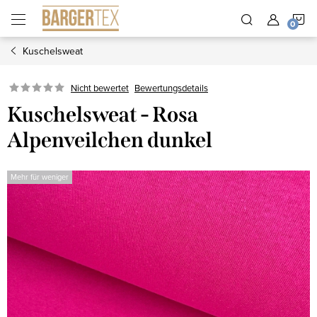
Zum
W
Inhalt
springen
Kuschelsweat
Nicht bewertet
Bewertungsdetails
Kuschelsweat - Rosa
Alpenveilchen dunkel
Mehr für weniger