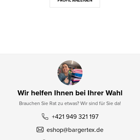
z
PROFIL ANZEIGEN
e
i
l
e
Wir helfen Ihnen bei Ihrer Wahl
Brauchen Sie Rat zu etwas? Wir sind für Sie da!
+421 949 321 197
eshop
@
bargertex.de