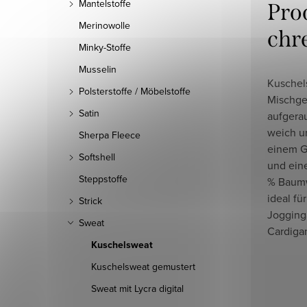
Mantelstoffe
Pro
Merinowolle
chr
Minky-Stoffe
Musselin
Kuschels
Polsterstoffe / Möbelstoffe
Mischge
Satin
aufgerau
weich un
Sherpa Fleece
einem G
Softshell
und ein
Steppstoffe
% Baumw
ideal fü
Strick
Jogging
Sweat
Cardiga
Kuschelsweat
Kuschelsweat gemustert
Sweat mit Lycra digital