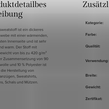
duktdetailbes
Zusätz
eibung
Kategorie
:
weatstoff ist ein dickeres
Farbe
:
webe mit einer wärmenden,
ten Innenseite und ist sehr
Qualität
:
d warm. Der Stoff mit
ewicht von bis zu 420 g/m²
er Zusammensetzung von 90
Verwendung
:
olle und 10 % Polyester ist
r die Herstellung von
Breite
:
anzügen, Sweatshirts,
ns, Schals und Mützen.
Gewicht
:
Zertifikat
: