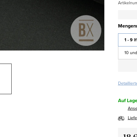
Artikelnu
Mengenr
1 - 9 l
10 und
Detaillier
Auf Lage
Ans
Lief