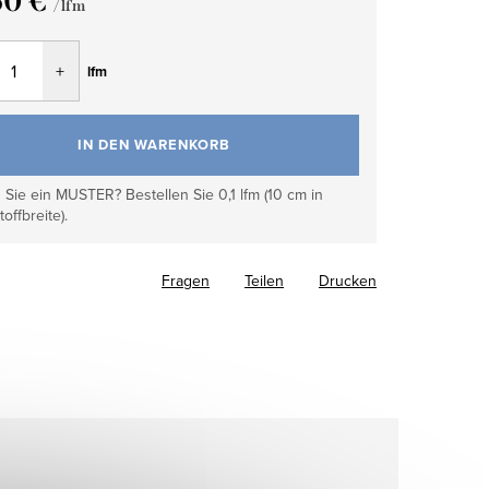
60 €
/ lfm
fspreis:
lfm
IN DEN WARENKORB
Sie ein MUSTER? Bestellen Sie 0,1 lfm (10 cm in
toffbreite).
Fragen
Teilen
Drucken