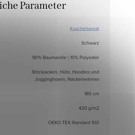
liche Parameter
Kuschelsweat
Schwarz
90% Baumwolle \ 10% Polyester
Strickjacken, Hüte, Hoodies und
Jogginghosen, Nackenwärmer
180 cm
420 g/m2
OEKO TEX Standard 100