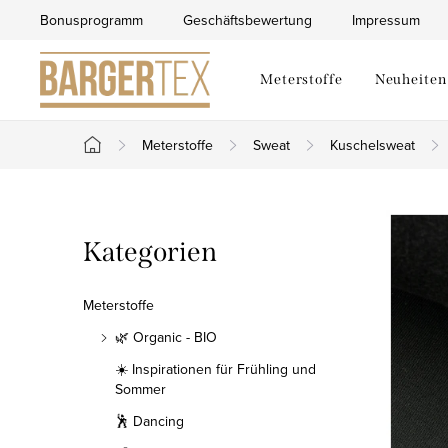
Zum
Bonusprogramm
Geschäftsbewertung
Impressum
Inhalt
springen
Meterstoffe
Neuheiten
Meterstoffe
Sweat
Kuschelsweat
Startseite
S
Kategorien
Kategorien
e
überspringen
i
Meterstoffe
t
🌿 Organic - BIO
☀️ Inspirationen für Frühling und
e
Sommer
n
🕺 Dancing