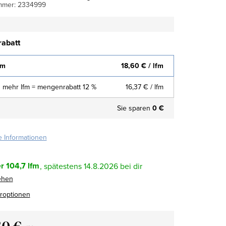
mmer:
2334999
abatt
fm
18,60 €
/ lfm
 mehr lfm = mengenrabatt 12 %
16,37 €
/ lfm
Sie sparen
0 €
te Informationen
r
104,7 lfm
14.8.2026
ehen
eroptionen