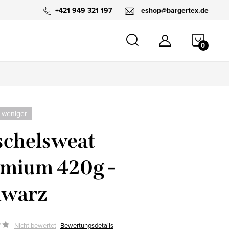
+421 949 321 197
eshop@bargertex.de
WARE
 weniger
chelsweat
mium 420g -
hwarz
Nicht bewertet
Bewertungsdetails