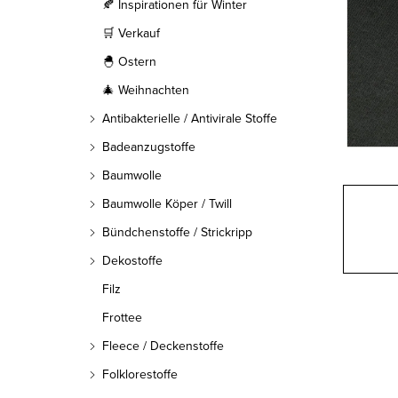
l
🍂 Inspirationen für Winter
🛒 Verkauf
e
🐣 Ostern
i
🎄 Weihnachten
s
Antibakterielle / Antivirale Stoffe
t
Badeanzugstoffe
Baumwolle
e
Baumwolle Köper / Twill
Bündchenstoffe / Strickripp
Dekostoffe
Filz
Frottee
Fleece / Deckenstoffe
Folklorestoffe