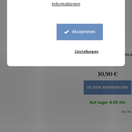
Informationen
Akzeptieren
Einstellungen
Bündchen schmal - Schw
10,90 €
IN DEN WARENKORB
Auf Lager
4,55 lfm
Art.-Nr