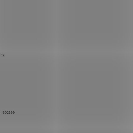
arz
.:
1602999