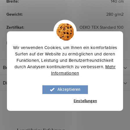
Breite
:
140 cm
Gewicht
:
280 g/m2
Zertifikat
:
OEKO TEX Standard 100
Pflegehinweise
:
Wir verwenden Cookies, um Ihnen ein komfortables
Surfen auf der Website zu ermöglichen und deren
Funktionen, Leistung und Benutzerfreundlichkeit
durch Analysen kontinuierlich zu verbessern.
Mehr
Bewertung
Informationen
Diskussion
Akzeptieren
Einstellungen