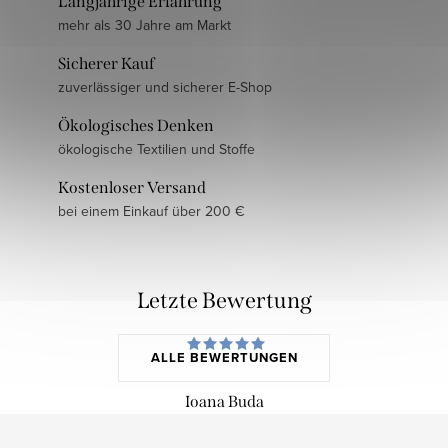
Langjährige Erfahrung
mehr als 30 Jahre am Markt
Sicherer Kauf
zuverlässiger und sicherer E-Shop
Ökologisches Denken
ökologische Textilien und Stoffe
Kostenloser Versand
bei einem Einkauf über 200 €
Letzte Bewertung
ALLE BEWERTUNGEN
Ioana Buda