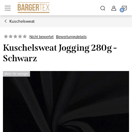
Zum
W
Inhalt
springen
Kuschelsweat
Nicht bewertet
Bewertungsdetails
Kuschelsweat Jogging 280g -
Schwarz
Mehr für weniger