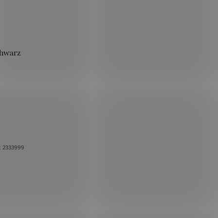
chwarz
.:
2333999