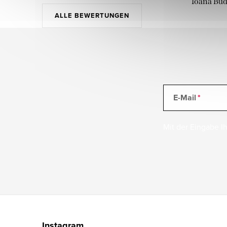
Ioana Bu
ALLE BEWERTUNGEN
E-Mail
Mit der Eingabe Ih
F
u
Instagram