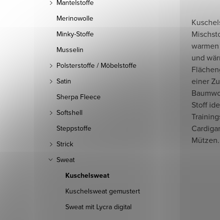
Mantelstoffe
Merinowolle
Kuschels
Mischsto
Minky-Stoffe
warmen I
Musselin
und wär
Polsterstoffe / Möbelstoffe
Flächen
einer Z
Satin
Baumwoll
Sherpa Fleece
Stoff id
Softshell
Training
Cardiga
Steppstoffe
Mützen.
Strick
Sweat
Kuschelsweat
Kuschelsweat gemustert
Sweat mit Lycra digital