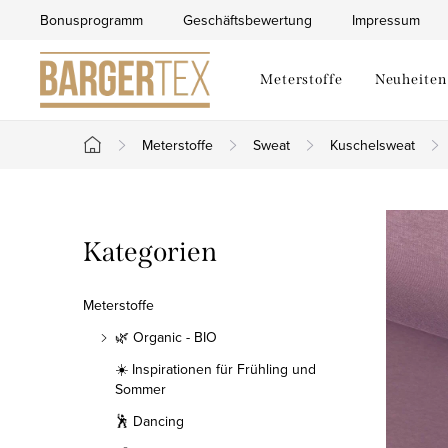
Zum
Bonusprogramm
Geschäftsbewertung
Impressum
Inhalt
springen
Meterstoffe
Neuheiten
Meterstoffe
Sweat
Kuschelsweat
Startseite
S
Kategorien
Kategorien
e
überspringen
i
Meterstoffe
t
🌿 Organic - BIO
☀️ Inspirationen für Frühling und
e
Sommer
n
🕺 Dancing