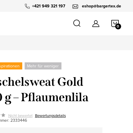
+421 949 321 197
eshop@bargertex.de
WARE
spirationen
Mehr für weniger
chelsweat Gold
 g – Pflaumenlila
Nicht bewertet
Bewertungsdetails
mmer:
2333446