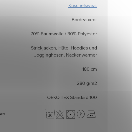
Kuschelsweat
Bordeauxrot
70% Baumwolle \ 30% Polyester
Strickjacken, Hüte, Hoodies und
Jogginghosen, Nackenwärmer
180 cm
280 g/m2
OEKO TEX Standard 100
se
: