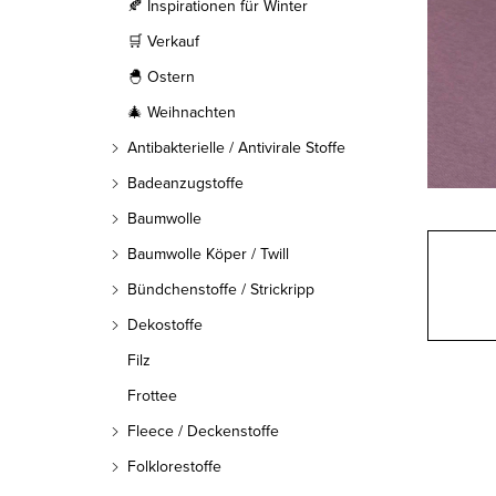
l
🍂 Inspirationen für Winter
🛒 Verkauf
e
🐣 Ostern
i
🎄 Weihnachten
s
Antibakterielle / Antivirale Stoffe
t
Badeanzugstoffe
Baumwolle
e
Baumwolle Köper / Twill
Bündchenstoffe / Strickripp
Dekostoffe
Filz
Frottee
Fleece / Deckenstoffe
Folklorestoffe