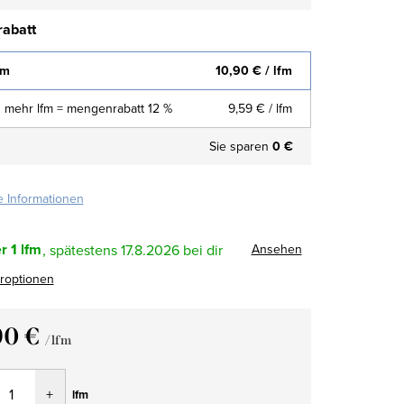
abatt
fm
10,90 €
/ lfm
 mehr lfm = mengenrabatt 12 %
9,59 €
/ lfm
Sie sparen
0 €
te Informationen
r
1 lfm
Ansehen
17.8.2026
eroptionen
90 €
/ lfm
fspreis:
lfm