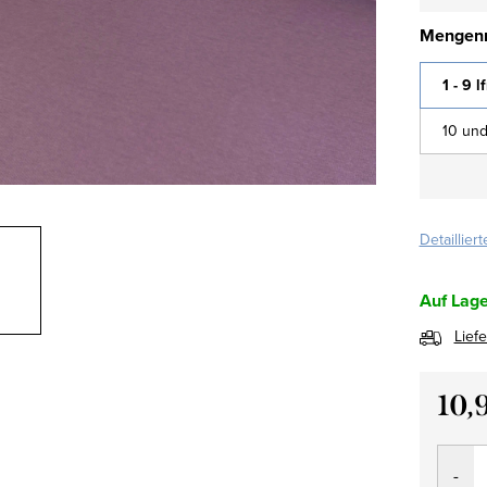
Mengenr
1 - 9 l
10 und
Detaillier
Auf Lage
Lief
10,
Verkau