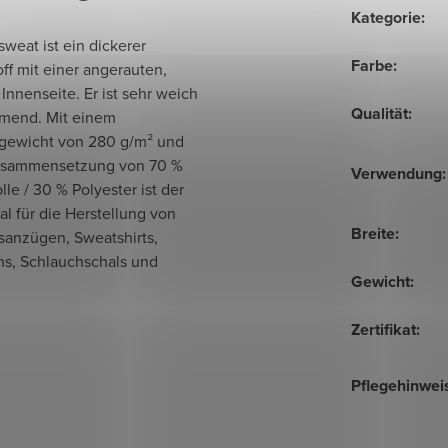
Kategorie
:
weat ist ein dickerer
Farbe
:
ff mit einer angerauten,
nnenseite. Er ist sehr weich
Qualität
:
mend. Mit einem
gewicht von 280 g/m² und
usammensetzung von 70 %
Verwendung
:
e / 30 % Polyester ist der
eal für die Herstellung von
Breite
:
sanzügen, Sweatshirts,
ns, Schlauchschals und
Gewicht
:
Zertifikat
:
Pflegehinwei