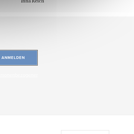
Inna Reich
ANMELDEN
ersonenbezogener