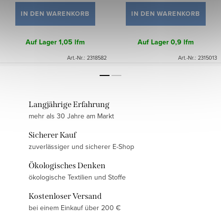
IN DEN WARENKORB
IN DEN WARENKORB
Auf Lager
1,05 lfm
Auf Lager
0,9 lfm
Art.-Nr.:
2318582
Art.-Nr.:
2315013
Langjährige Erfahrung
mehr als 30 Jahre am Markt
Sicherer Kauf
zuverlässiger und sicherer E-Shop
Ökologisches Denken
ökologische Textilien und Stoffe
Kostenloser Versand
bei einem Einkauf über 200 €