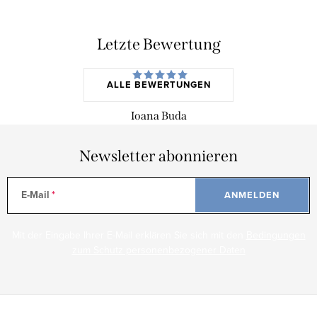
Letzte Bewertung
ALLE BEWERTUNGEN
Ioana Buda
Newsletter abonnieren
E-Mail
ANMELDEN
Mit der Eingabe Ihrer E-Mail erklären Sie sich mit den
Bedingungen
zum Schutz personenbezogener Daten
F