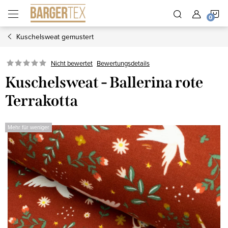
Zum
W
Inhalt
springen
Kuschelsweat gemustert
Nicht bewertet
Bewertungsdetails
Kuschelsweat - Ballerina rote
Terrakotta
Mehr für weniger