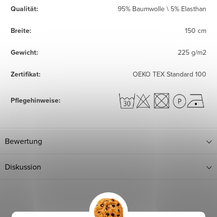
Qualität
:
95% Baumwolle \ 5% Elasthan
Breite
:
150 cm
Gewicht
:
225 g/m2
Zertifikat
:
OEKO TEX Standard 100
Pflegehinweise
:
Bewertung
Diskussion