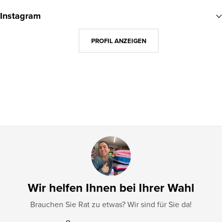
u
Instagram
ß
z
PROFIL ANZEIGEN
e
i
l
e
Wir helfen Ihnen bei Ihrer Wahl
Brauchen Sie Rat zu etwas? Wir sind für Sie da!