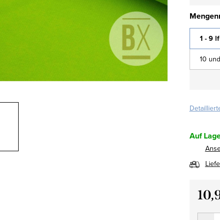
Mengenr
1 - 9 l
10 und
Detaillier
Auf Lage
Ans
Lief
10,
Verkau