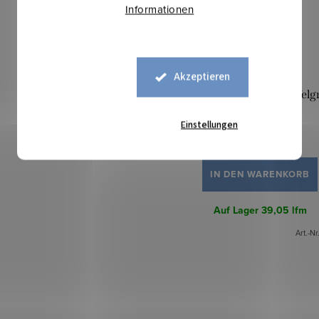
Informationen
Akzeptieren
Bündchen schmal - Apfelg
Einstellungen
7,60 €
IN DEN WARENKORB
Auf Lager
39,05 lfm
Art.-Nr