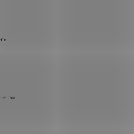
rün
.:
1602768