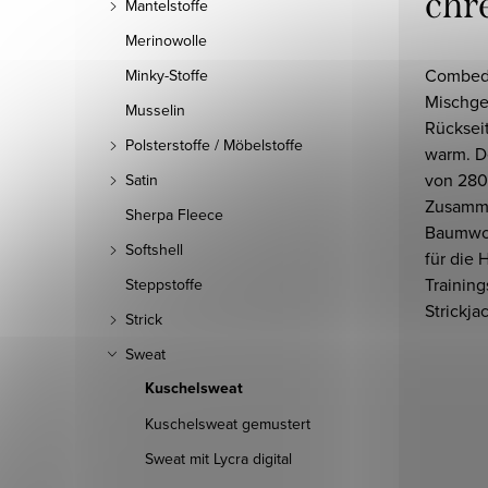
chr
Mantelstoffe
Merinowolle
Combed 
Minky-Stoffe
Mischge
Musselin
Rückseit
Polsterstoffe / Möbelstoffe
warm. D
von 280
Satin
Zusamm
Sherpa Fleece
Baumwoll
Softshell
für die 
Training
Steppstoffe
Strickja
Strick
Sweat
Kuschelsweat
Kuschelsweat gemustert
Sweat mit Lycra digital