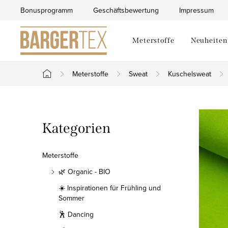
Zum
Bonusprogramm
Geschäftsbewertung
Impressum
Inhalt
springen
Meterstoffe
Neuheiten
Meterstoffe
Sweat
Kuschelsweat
Startseite
S
Kategorien
Kategorien
e
überspringen
i
Meterstoffe
t
🌿 Organic - BIO
☀️ Inspirationen für Frühling und
e
Sommer
n
🕺 Dancing