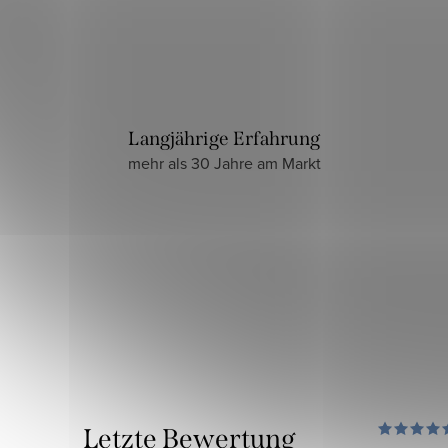
Langjährige Erfahrung
mehr als 30 Jahre am Markt
Letzte Bewertung