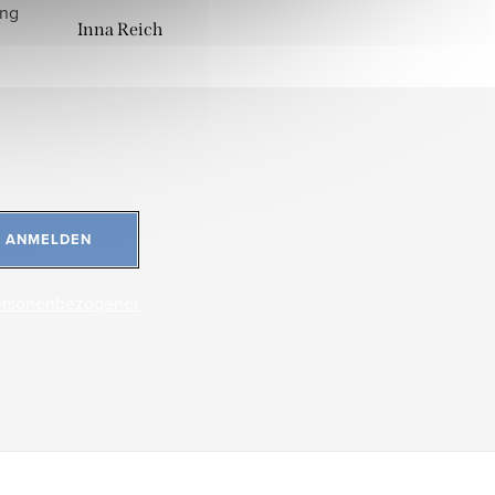
ung
Inna Reich
ANMELDEN
ersonenbezogener