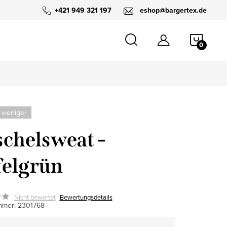
+421 949 321 197
eshop@bargertex.de
WARE
 weniger
chelsweat -
elgrün
Nicht bewertet
Bewertungsdetails
mmer:
2301768