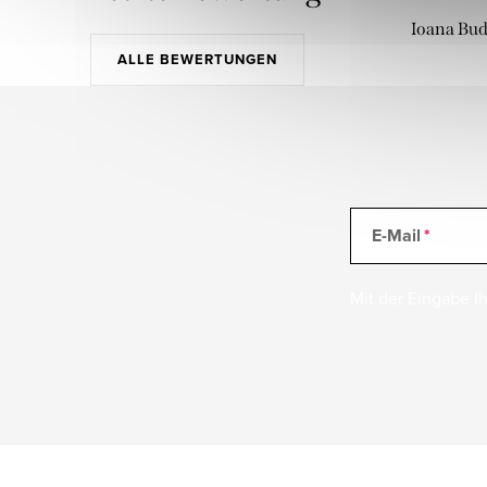
Ioana Bu
ALLE BEWERTUNGEN
E-Mail
Mit der Eingabe Ih
F