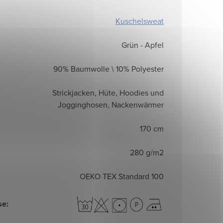
Kuschelsweat
Grün - Apfel
90% Baumwolle \ 10% Polyester
Strickjacken, Hüte, Hoodies und
Jogginghosen, Nackenwärmer
170 cm
280 g/m2
OEKO TEX Standard 100
se
: