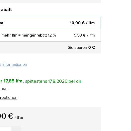
abatt
fm
10,90 €
/ lfm
 mehr lfm = mengenrabatt 12 %
9,59 €
/ lfm
Sie sparen
0 €
te Informationen
r
17,85 lfm
17.8.2026
ehen
eroptionen
90 €
/ lfm
fspreis: