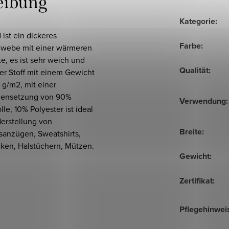
eibung
Kategorie
:
ist ein dickeres
Farbe
:
webe mit einer wärmeren
e, es ist sehr weich und
Qualität
:
er Stoff mit einem Gewicht
 g/m2, mit einer
ensetzung von 90%
Verwendung
:
e, 10% Polyester ist ideal
Herstellung von
Breite
:
sanzügen, Sweatshirts,
cken, Halstüchern, Mützen.
Gewicht
:
Zertifikat
:
Pflegehinwei