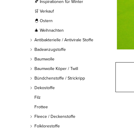
l
🍂 Inspirationen für Winter
🛒 Verkauf
e
🐣 Ostern
i
🎄 Weihnachten
s
Antibakterielle / Antivirale Stoffe
t
Badeanzugstoffe
Baumwolle
e
Baumwolle Köper / Twill
Bündchenstoffe / Strickripp
Dekostoffe
Filz
Frottee
Fleece / Deckenstoffe
Folklorestoffe