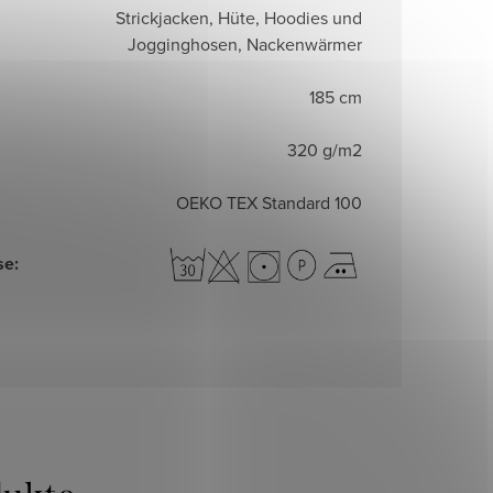
Strickjacken, Hüte, Hoodies und
Jogginghosen, Nackenwärmer
185 cm
320 g/m2
OEKO TEX Standard 100
se
: