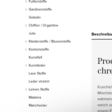
Futterstoffe
Gardinenstoffe
Gobelin
Chiffon / Organtine
Jute
Beschreib
Kleiderstoffe / Blusenstoffe
Kostümstoffe
Kunstfell
Pro
Kunstleder
chr
Lace Stoffe
Leder stretch
Kuschels
Leinen Stoffe
Mischsto
Madeira
wärmende
weich u
Manchester
einem F