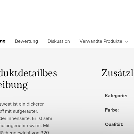
ung
Bewertung
Diskussion
Verwandte Produkte
duktdetailbes
Zusätz
eibung
Kategorie
:
weat ist ein dickerer
Farbe
:
ff mit aufgerauter,
r Innenseite. Er ist sehr
Qualität
:
nd angenehm warm. Mit
lächengewicht von 320