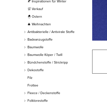
l
🍂 Inspirationen für Winter
🛒 Verkauf
e
🐣 Ostern
i
🎄 Weihnachten
s
Antibakterielle / Antivirale Stoffe
t
Badeanzugstoffe
Baumwolle
e
Baumwolle Köper / Twill
Bündchenstoffe / Strickripp
Dekostoffe
Filz
Frottee
Fleece / Deckenstoffe
Folklorestoffe