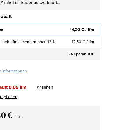
Artikel ist leider ausverkauft…
abatt
fm
14,20 €
/ lfm
 mehr lfm = mengenrabatt 12 %
12,50 €
/ lfm
Sie sparen
0 €
te Informationen
auft
0,05 lfm
Ansehen
eroptionen
20 €
/ lfm
fspreis: