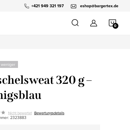
+421 949 321 197
eshop@bargertex.de
WARE
 weniger
chelsweat 320 g –
igsblau
Nicht bewertet
Bewertungsdetails
mmer:
2323883