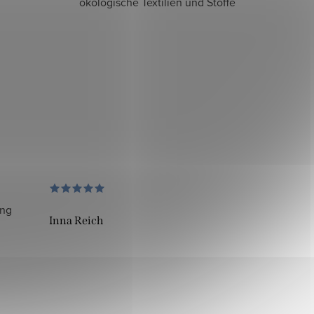
ökologische Textilien und Stoffe
ung
Inna Reich