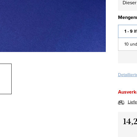
Dieser 
Mengenr
1 - 9 l
10 und
Detaillier
Ausverk
Lief
14,
Verkau