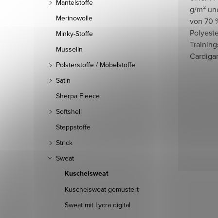
Mantelstoffe
g/m² un
Merinowolle
von 70 
Polyester
Minky-Stoffe
Training
Musselin
Cardiga
Polsterstoffe / Möbelstoffe
Satin
Sherpa Fleece
Softshell
Steppstoffe
Strick
Sweat
Kuschelsweat
Kuschelsweat gemustert
Sweat mit Lycra digital