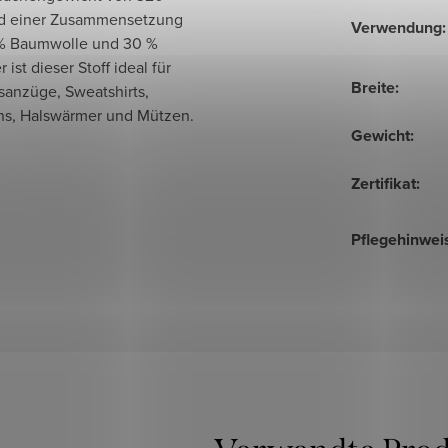
d einer Zusammensetzung
Verwendung
:
% Baumwolle und 30 %
 ist dieser Stoff ideal für
Breite
:
sanzüge, Sweatshirts,
ns, Halswärmer und Mützen.
Gewicht
:
Zertifikat
:
Pflegehinwei