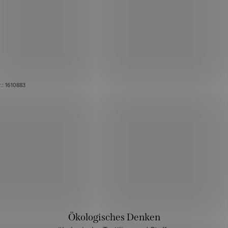
r.:
1610883
Ökologisches Denken