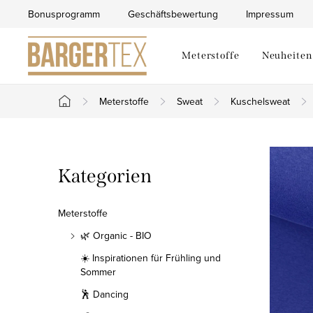
Zum
Bonusprogramm
Geschäftsbewertung
Impressum
Inhalt
springen
Meterstoffe
Neuheiten
Meterstoffe
Sweat
Kuschelsweat
Startseite
S
Kategorien
Kategorien
e
überspringen
i
Meterstoffe
t
🌿 Organic - BIO
☀️ Inspirationen für Frühling und
e
Sommer
n
🕺 Dancing