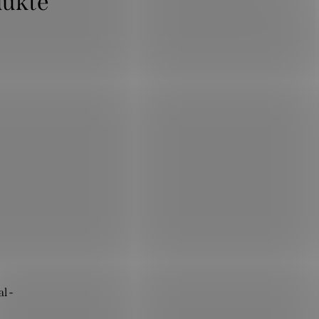
dukte
l -