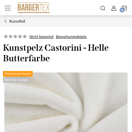
Zum
W
Inhalt
springen
Kunstfell
Nicht bewertet
Bewertungsdetails
Kunstpelz Castorini - Helle
Butterfarbe
Winterinspirationen
Mehr für weniger