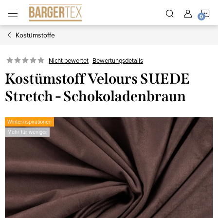
Zum
W
Inhalt
springen
Kostümstoffe
Nicht bewertet
Bewertungsdetails
Kostümstoff Velours SUEDE
Stretch - Schokoladenbraun
Winterinspirationen
Mehr für weniger