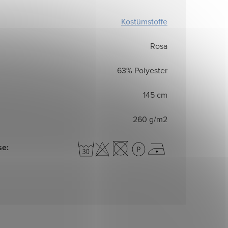
Kostümstoffe
Rosa
63% Polyester
145 cm
260 g/m2
se
: