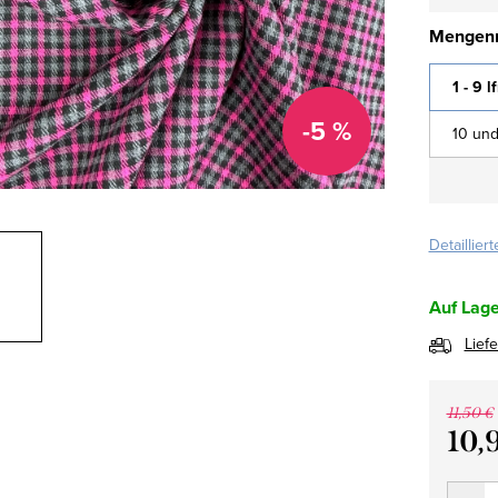
Mengenr
1 - 9 l
-5 %
10 und
Detaillier
Auf Lage
Lief
11,50 €
10,
Verkau