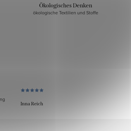
Ökologisches Denken
ökologische Textilien und Stoffe
ung
Inna Reich