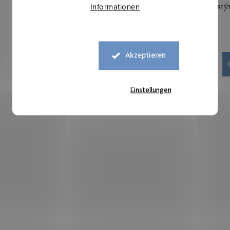
Informationen
Kostümstoff - Karomuster rot
Kostý
14,20 €
Akzeptieren
IN DEN WARENKORB
Auf Lager
68,2 lfm
Einstellungen
Art.-Nr.:
0762002