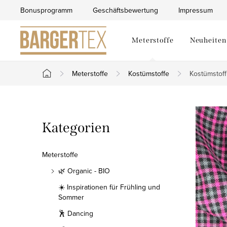
Zum
Bonusprogramm
Geschäftsbewertung
Impressum
Inhalt
springen
Meterstoffe
Neuheiten
Meterstoffe
Kostümstoffe
Kostümstoff
Startseite
S
Kategorien
Kategorien
e
überspringen
i
Meterstoffe
t
🌿 Organic - BIO
☀️ Inspirationen für Frühling und
e
Sommer
n
🕺 Dancing