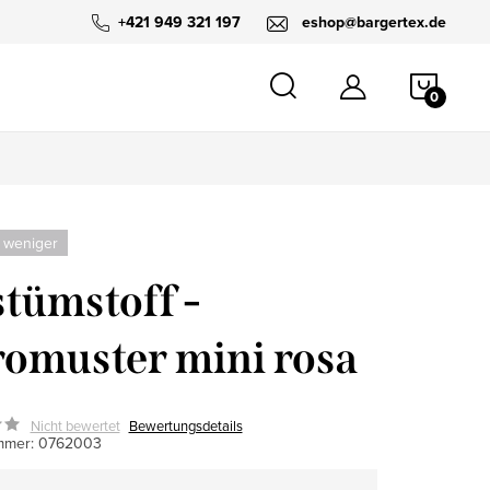
+421 949 321 197
eshop@bargertex.de
WARE
 weniger
tümstoff -
omuster mini rosa
Nicht bewertet
Bewertungsdetails
mmer:
0762003