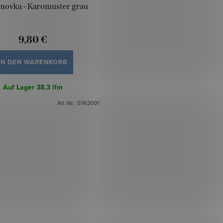
movka - Karomuster grau
9,80 €
IN DEN WARENKORB
Auf Lager
38,3 lfm
Art.-Nr.:
0762001