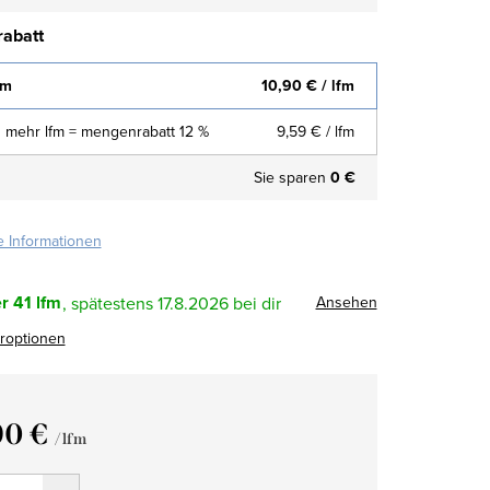
abatt
fm
10,90 €
/ lfm
 mehr lfm = mengenrabatt 12 %
9,59 €
/ lfm
Sie sparen
0 €
te Informationen
r
41 lfm
Ansehen
17.8.2026
eroptionen
90 €
/ lfm
fspreis: