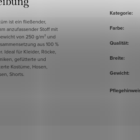
eibung
Kategorie
:
üm ist ein fließender,
Farbe
:
m anzufassender Stoff mit
ewicht von 250 g/m² und
Qualität
:
usammensetzung aus 100 %
r. Ideal für Kleider, Röcke,
Breite
:
niken, gefütterte und
terte Kostüme, Hosen,
Gewicht
:
en, Shorts.
Pflegehinwei