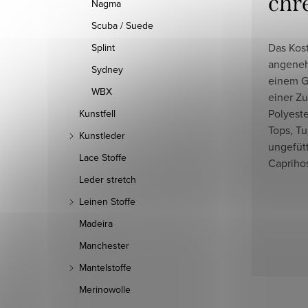
chr
Nagma
Scuba / Suede
Das Kost
Splint
angeneh
Sydney
einem G
WBX
einer Z
Polyeste
Kunstfell
Tops, Tu
Kunstleder
ungefüt
Lace Stoffe
Caprihos
Leder stretch
Leinen Stoffe
Madeira
Manchester
Mantelstoffe
Merinowolle