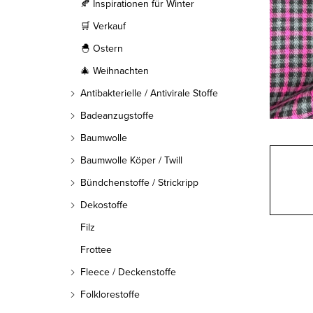
l
🍂 Inspirationen für Winter
🛒 Verkauf
e
🐣 Ostern
i
🎄 Weihnachten
s
Antibakterielle / Antivirale Stoffe
t
Badeanzugstoffe
Baumwolle
e
Baumwolle Köper / Twill
Bündchenstoffe / Strickripp
Dekostoffe
Filz
Frottee
Fleece / Deckenstoffe
Folklorestoffe