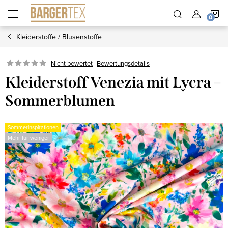
Zum
W
Inhalt
springen
Kleiderstoffe / Blusenstoffe
Nicht bewertet
Bewertungsdetails
Kleiderstoff Venezia mit Lycra –
Sommerblumen
Sommerinspirationen
Mehr für weniger