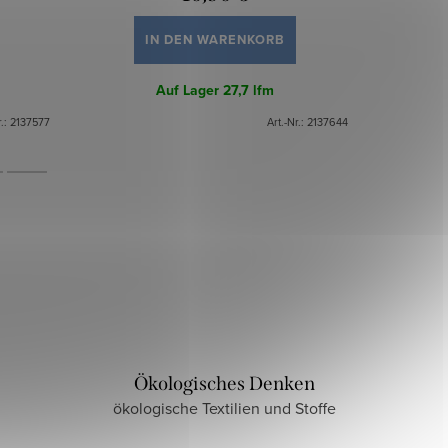
IN DEN WARENKORB
Auf Lager
27,7 lfm
r.:
2137577
Art.-Nr.:
2137644
Ökologisches Denken
ökologische Textilien und Stoffe