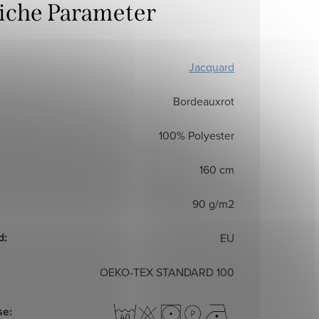
liche Parameter
Jacquard
Bordeauxrot
100% Polyester
160 cm
90 g/m2
d
:
EU
OEKO-TEX STANDARD 100
se
: