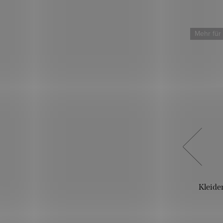
Mehr für weniger
Mehr für
Folk –
Kleiderstoff Satin Jacquard Folk –
Kleider
Hellblau
10,90 €