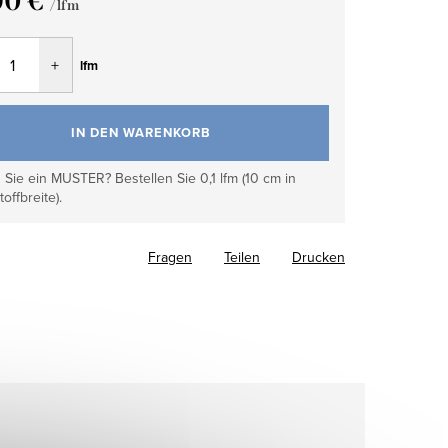
90 €
/ lfm
fspreis:
lfm
IN DEN WARENKORB
Sie ein MUSTER? Bestellen Sie 0,1 lfm (10 cm in
toffbreite).
Fragen
Teilen
Drucken