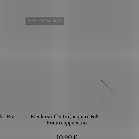
Mehr für weniger
Mehr für
k – Rot
Kleiderstoff Satin Jacquard Folk –
Kleider
Braun cappuccino
10,90 €