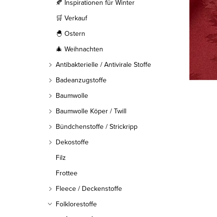
l
🍂 Inspirationen für Winter
🛒 Verkauf
e
🐣 Ostern
i
🎄 Weihnachten
s
Antibakterielle / Antivirale Stoffe
t
Badeanzugstoffe
Baumwolle
e
Baumwolle Köper / Twill
Bündchenstoffe / Strickripp
Dekostoffe
Filz
Frottee
Fleece / Deckenstoffe
Folklorestoffe