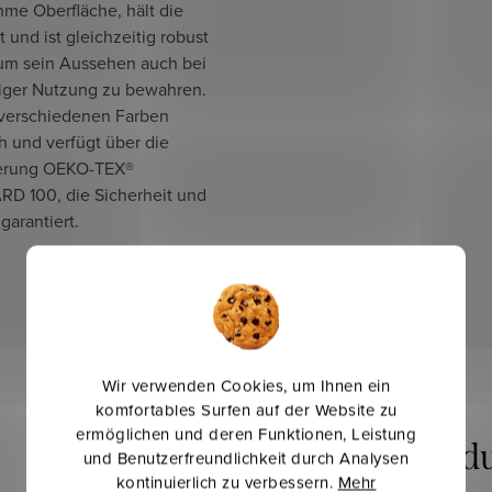
me Oberfläche, hält die
 und ist gleichzeitig robust
um sein Aussehen auch bei
tiger Nutzung zu bewahren.
n verschiedenen Farben
ch und verfügt über die
zierung OEKO-TEX®
D 100, die Sicherheit und
 garantiert.
Wir verwenden Cookies, um Ihnen ein
komfortables Surfen auf der Website zu
ermöglichen und deren Funktionen, Leistung
und Benutzerfreundlichkeit durch Analysen
kontinuierlich zu verbessern.
Mehr