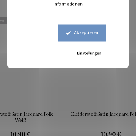
Informationen
 weniger
Mehr für weniger
Akzeptieren
Einstellungen
stoff Satin Jacquard Folk –
Kleiderstoff Satin Jacquard Fol
Weiß
10,90 €
10,90 €