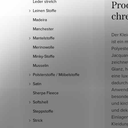
Leder stretch
Pro
Leinen Stoffe
chr
Madeira
Manchester
Der Klei
Mantelstoffe
ist ein 
Merinowolle
Polyeste
Jacquar
Minky-Stoffe
zeichne
Musselin
Glanz, h
Polsterstoffe / Möbelstoffe
eine lux
dadurch 
Satin
Anwendu
Sherpa Fleece
besonde
Softshell
und kirc
und dek
Steppstoffe
Einlage
Strick
Kleidung