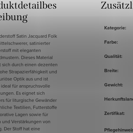
duktdetailbes
Zusätz
eibung
Kategorie
:
derstoff Satin Jacquard Folk
Farbe
:
mittelschwerer, satinierter
rstoff mit eleganten
Qualität
:
dmustern. Dieses Material
t sich durch einen dezenten
Breite
:
ohe Strapazierfähigkeit und
uriöse Optik aus und ist
Gewicht
:
ideal für anspruchsvolle
ngen. Es eignet sich
Herkunftslan
rs für liturgische Gewänder
hliche Textilien, Futterstoffe
Zertifikat
:
orative Lagen sowie für
n und Verstärkungen von
. Der Stoff hat eine
Pflegehinwei