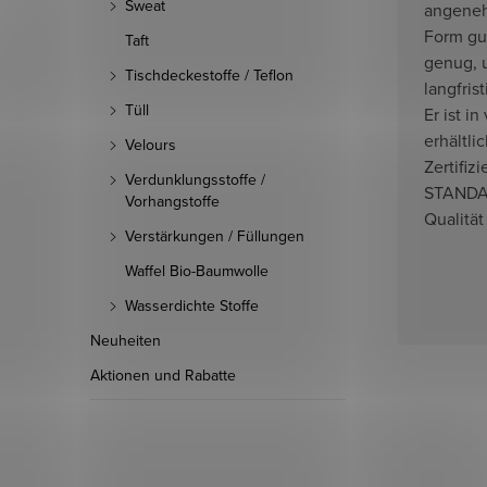
Sweat
angeneh
Form gut
Taft
genug, 
Tischdeckestoffe / Teflon
langfris
Tüll
Er ist i
erhältli
Velours
Zertifi
Verdunklungsstoffe /
STANDAR
Vorhangstoffe
Qualität
Verstärkungen / Füllungen
Waffel Bio-Baumwolle
Wasserdichte Stoffe
Neuheiten
Aktionen und Rabatte