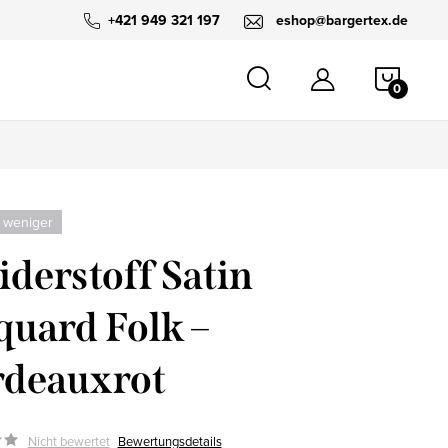
+421 949 321 197
eshop@bargertex.de
WARE
 weniger
iderstoff Satin
quard Folk –
deauxrot
Nicht bewertet
Bewertungsdetails