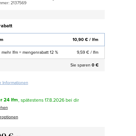
mmer:
2137569
abatt
fm
10,90 €
/ lfm
 mehr lfm = mengenrabatt 12 %
9,59 €
/ lfm
Sie sparen
0 €
te Informationen
r
24 lfm
17.8.2026
ehen
eroptionen