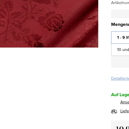
Artikelnu
Mengenr
1 - 9 l
10 und
Detaillier
Auf Lage
Ans
Lief