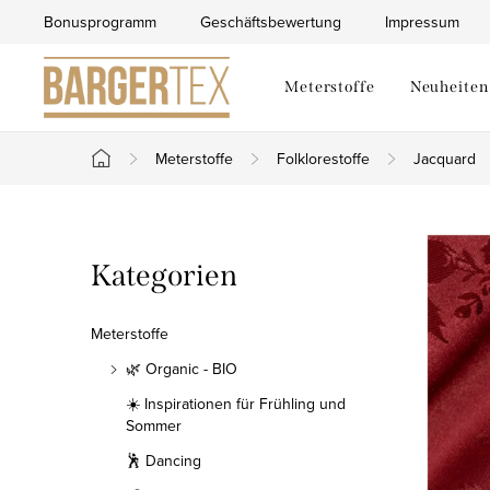
Zum
Bonusprogramm
Geschäftsbewertung
Impressum
Inhalt
springen
Meterstoffe
Neuheiten
Meterstoffe
Folklorestoffe
Jacquard
Startseite
S
Kategorien
Kategorien
e
überspringen
i
Meterstoffe
t
🌿 Organic - BIO
☀️ Inspirationen für Frühling und
e
Sommer
n
🕺 Dancing