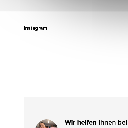
F
u
Instagram
ß
z
e
i
l
e
Wir helfen Ihnen bei