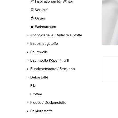
l
🍂 Inspirationen für Winter
🛒 Verkauf
e
🐣 Ostern
i
🎄 Weihnachten
s
Antibakterielle / Antivirale Stoffe
t
Badeanzugstoffe
Baumwolle
e
Baumwolle Köper / Twill
Bündchenstoffe / Strickripp
Dekostoffe
Filz
Frottee
Fleece / Deckenstoffe
Folklorestoffe