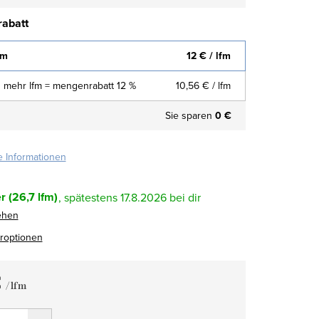
abatt
fm
12 €
/ lfm
 mehr lfm = mengenrabatt 12 %
10,56 €
/ lfm
Sie sparen
0 €
te Informationen
r
(26,7 lfm)
17.8.2026
ehen
eroptionen
€
/ lfm
fspreis: