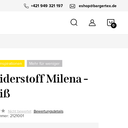
+421 949 321 197
eshop@bargertex.de
WARE
nspirationen
Mehr für weniger
iderstoff Milena -
iß
Nicht bewertet
Bewertungsdetails
mmer:
2121001