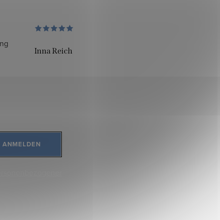
ung
Inna Reich
ANMELDEN
ersonenbezogener