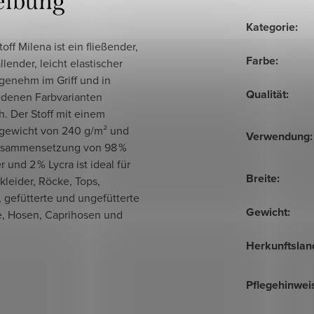
eibung
Kategorie
:
toff Milena ist ein fließender,
Farbe
:
llender, leicht elastischer
ngenehm im Griff und in
Qualität
:
edenen Farbvarianten
ch. Der Stoff mit einem
gewicht von 240 g/m² und
Verwendung
:
usammensetzung von 98 %
r und 2 % Lycra ist ideal für
Breite
:
leider, Röcke, Tops,
 gefütterte und ungefütterte
Gewicht
:
, Hosen, Caprihosen und
Herkunftslan
Pflegehinwei