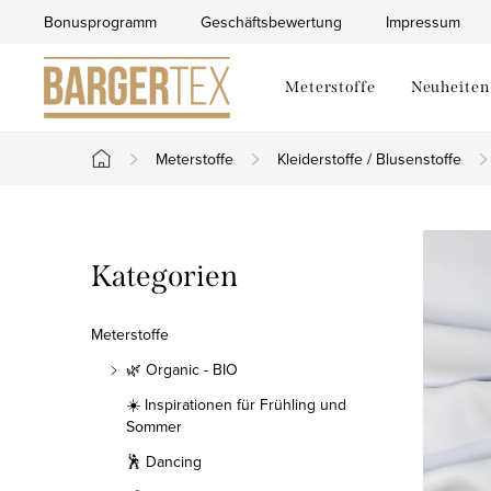
Zum
Bonusprogramm
Geschäftsbewertung
Impressum
Inhalt
springen
Meterstoffe
Neuheiten
Meterstoffe
Kleiderstoffe / Blusenstoffe
Startseite
S
Kategorien
Kategorien
e
überspringen
i
Meterstoffe
t
🌿 Organic - BIO
☀️ Inspirationen für Frühling und
e
Sommer
n
🕺 Dancing