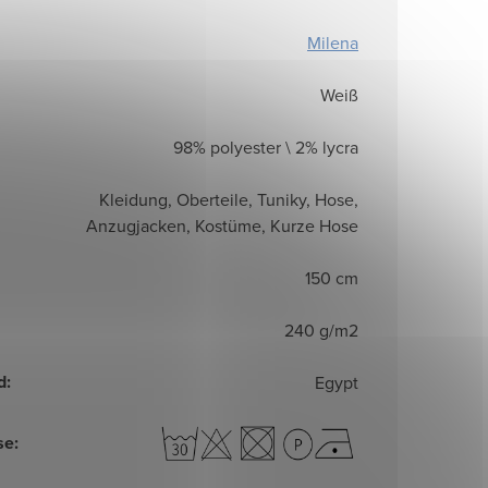
Milena
Weiß
98% polyester \ 2% lycra
Kleidung, Oberteile, Tuniky, Hose,
Anzugjacken, Kostüme, Kurze Hose
150 cm
240 g/m2
d
:
Egypt
se
: