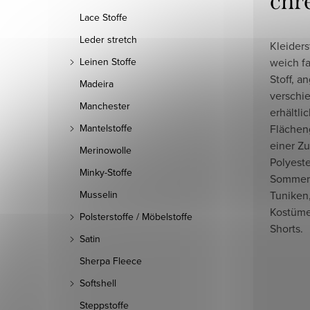
chr
Lace Stoffe
Leder stretch
Kleiders
weich fa
Leinen Stoffe
Stoff, a
Madeira
verschi
Manchester
erhältli
Flächen
Mantelstoffe
einer Z
Merinowolle
Polyeste
Minky-Stoffe
Sommerk
Tuniken,
Musselin
Kostüme
Polsterstoffe / Möbelstoffe
Shorts.
Satin
Sherpa Fleece
Softshell
Steppstoffe