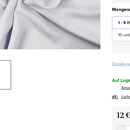
Mengenr
1 - 9 l
10 und
Detaillier
Auf Lage
Ans
Lief
12 
Verkau