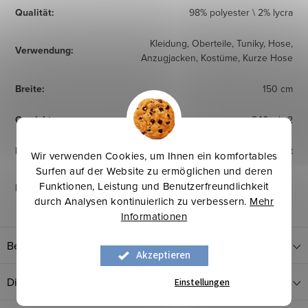
Qualität
:
98% polyester \ 2% lycra
Kleidung, Oberteile, Tuniky, Hose,
Verwendung
:
Anzugjacken, Kostüme, Kurze Hose
Breite
:
150 cm
Gewicht
:
240 g/m2
Herkunftsland
:
Egypt
Wir verwenden Cookies, um Ihnen ein komfortables
Surfen auf der Website zu ermöglichen und deren
Funktionen, Leistung und Benutzerfreundlichkeit
Pflegehinweise
:
durch Analysen kontinuierlich zu verbessern.
Mehr
Informationen
Bewertung
Akzeptieren
Diskussion
Einstellungen