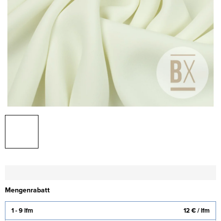
Mengenrabatt
1 - 9 lfm
12 €
/ lfm