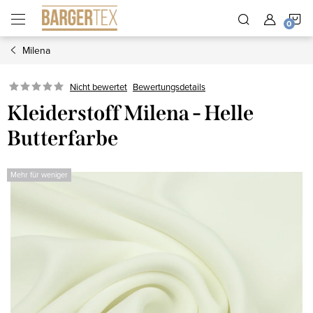
Zum
W
Inhalt
springen
Milena
Nicht bewertet
Bewertungsdetails
Kleiderstoff Milena - Helle
Butterfarbe
Mehr für weniger