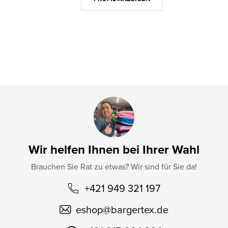
e
i
l
e
Wir helfen Ihnen bei Ihrer Wahl
Brauchen Sie Rat zu etwas? Wir sind für Sie da!
+421 949 321 197
eshop
@
bargertex.de