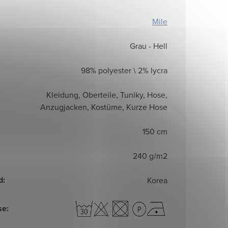
Mile
Grau - Hell
98% polyester \ 2% lycra
Kleidung, Oberteile, Tuniky, Hose,
Anzugjacken, Kostüme, Kurze Hose
150 cm
240 g/m2
d
:
Korea
se
: