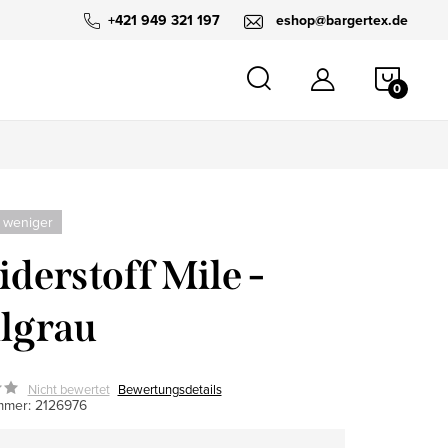
+421 949 321 197
eshop@bargertex.de
WARE
 weniger
iderstoff Mile -
lgrau
Nicht bewertet
Bewertungsdetails
mmer:
2126976