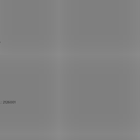
ß
r.:
2126001