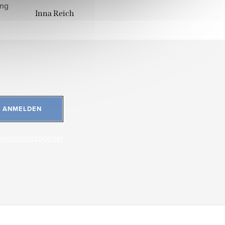
ung
Inna Reich
ANMELDEN
ersonenbezogener