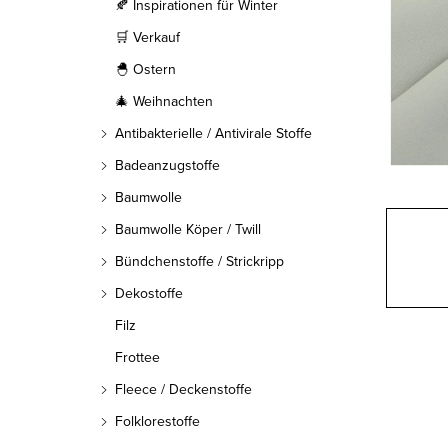
l
🍂 Inspirationen für Winter
🛒 Verkauf
e
🐣 Ostern
i
🎄 Weihnachten
s
Antibakterielle / Antivirale Stoffe
t
Badeanzugstoffe
Baumwolle
e
Baumwolle Köper / Twill
Bündchenstoffe / Strickripp
Dekostoffe
Filz
Frottee
Fleece / Deckenstoffe
Folklorestoffe