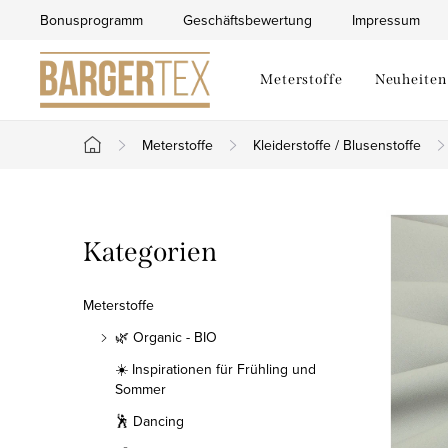
Zum
Bonusprogramm
Geschäftsbewertung
Impressum
Inhalt
springen
Meterstoffe
Neuheiten
Meterstoffe
Kleiderstoffe / Blusenstoffe
Startseite
S
Kategorien
Kategorien
e
überspringen
i
Meterstoffe
t
🌿 Organic - BIO
☀️ Inspirationen für Frühling und
e
Sommer
n
🕺 Dancing