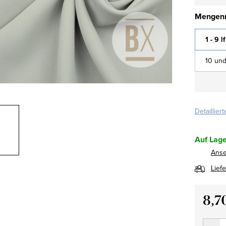
Mengenr
1 - 9 l
10 und
Detaillier
Auf Lage
Ans
Lief
8,7
Verkau