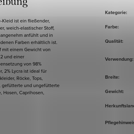
eibung
Kategorie
:
-Kleid ist ein fließender,
Farbe
:
r, weich-elastischer Stoff,
h angenehm anfühlt und in
Qualität
:
denen Farben erhältlich ist.
ff mit einem Gewicht von
2 und einer
Verwendung
:
ensetzung von 98%
r, 2% Lycra ist ideal für
Breite
:
leider, Röcke, Tops,
 gefütterte und ungefütterte
Gewicht
:
, Hosen, Caprihosen,
Herkunftslan
Pflegehinwei