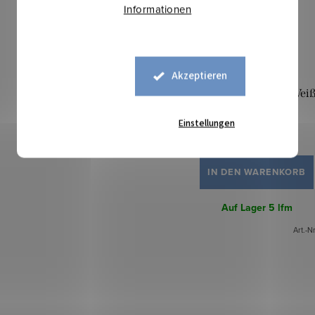
Informationen
Akzeptieren
Kleiderstoff Mile - Wei
Einstellungen
8,70 €
IN DEN WARENKORB
Auf Lager
5 lfm
Art.-N