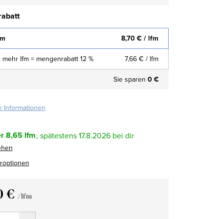
abatt
fm
8,70 €
/ lfm
 mehr lfm = mengenrabatt 12 %
7,66 €
/ lfm
Sie sparen
0 €
te Informationen
r
8,65 lfm
17.8.2026
ehen
eroptionen
0 €
/ lfm
fspreis: