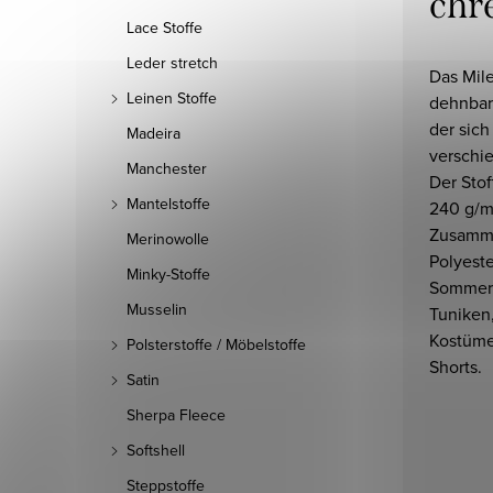
chr
Lace Stoffe
Leder stretch
Das Mile
Leinen Stoffe
dehnbare
der sic
Madeira
verschie
Manchester
Der Sto
Mantelstoffe
240 g/m
Zusamm
Merinowolle
Polyeste
Minky-Stoffe
Sommerk
Musselin
Tuniken,
Kostüme
Polsterstoffe / Möbelstoffe
Shorts.
Satin
Sherpa Fleece
Softshell
Steppstoffe