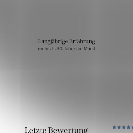
Langjährige Erfahrung
mehr als 30 Jahre am Markt
Letzte Bewertung