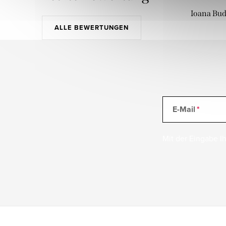
Ioana Bu
ALLE BEWERTUNGEN
E-Mail
Mit der Eingabe Ih
F