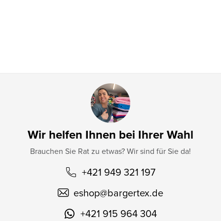
e
i
l
e
Wir helfen Ihnen bei Ihrer Wahl
Brauchen Sie Rat zu etwas? Wir sind für Sie da!
+421 949 321 197
eshop
@
bargertex.de
+421 915 964 304