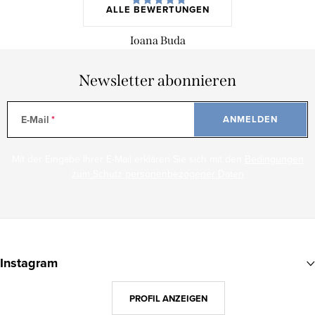
ALLE BEWERTUNGEN
Ioana Buda
Newsletter abonnieren
E-Mail
ANMELDEN
Mit der Eingabe Ihrer E-Mail erklären Sie sich mit den
Bedingungen
zum Schutz personenbezogener Daten
F
u
Instagram
ß
z
PROFIL ANZEIGEN