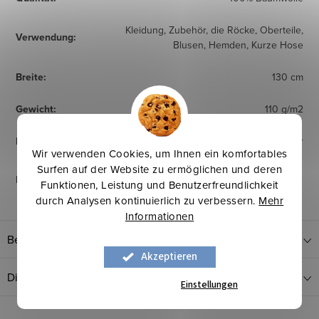
Kleidung, Zubehör, die Röcke, Oberteile,
Verwendung
:
Blusen, Hemden, Kurze Hose
Breite
:
130 cm
Gewicht
:
110 g/m2
Herkunftsland
:
Europäischer Hersteller
Wir verwenden Cookies, um Ihnen ein komfortables
Surfen auf der Website zu ermöglichen und deren
Pflegehinweise
:
Funktionen, Leistung und Benutzerfreundlichkeit
durch Analysen kontinuierlich zu verbessern.
Mehr
Informationen
Bewertung
Akzeptieren
Diskussion
Einstellungen