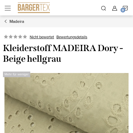
Zum
W
Inhalt
springen
Madeira
Nicht bewertet
Bewertungsdetails
Kleiderstoff MADEIRA Dory -
Beige hellgrau
Mehr für weniger