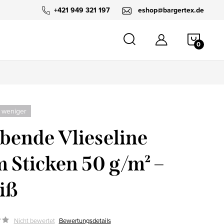
+421 949 321 197
eshop@bargertex.de
WARE
 weniger
bende Vlieseline
 Sticken 50 g/m² –
iß
Nicht bewertet
Bewertungsdetails