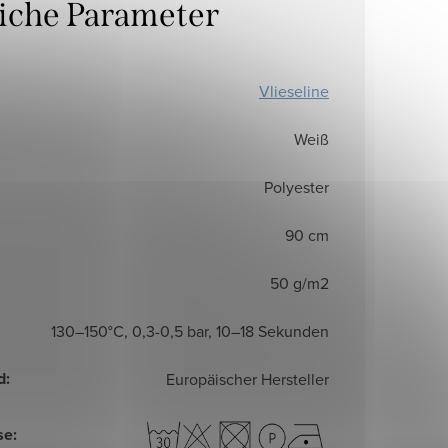
liche Parameter
Vlieseline
Weiß
Polyester
90 cm
50 g/m2
130–150°C, 0,3-0,5 bar, 10–18 Sekunden
d
:
Europäischer Hersteller
se
: