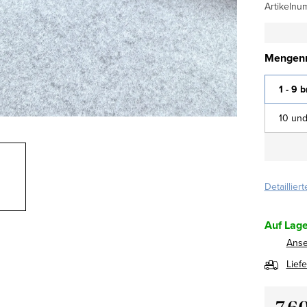
Artikelnu
Mengenr
1 - 9 
10 und
Detaillier
Auf Lage
Ans
Lief