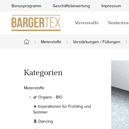
Zum
Bonusprogramm
Geschäftsbewertung
Impressum
Inhalt
springen
Meterstoffe
Neuheiten
Meterstoffe
Verstärkungen / Füllungen
Startseite
S
Kategorien
Kategorien
e
überspringen
i
Meterstoffe
t
🌿 Organic - BIO
☀️ Inspirationen für Frühling und
e
Sommer
n
🕺 Dancing