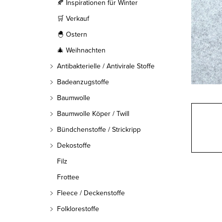
l
🍂 Inspirationen für Winter
🛒 Verkauf
e
🐣 Ostern
i
🎄 Weihnachten
s
Antibakterielle / Antivirale Stoffe
t
Badeanzugstoffe
Baumwolle
e
Baumwolle Köper / Twill
Bündchenstoffe / Strickripp
Dekostoffe
Filz
Frottee
Fleece / Deckenstoffe
Folklorestoffe