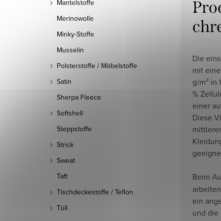
Pro
Mantelstoffe
Merinowolle
chr
Minky-Stoffe
Musselin
Die eins
Polsterstoffe / Möbelstoffe
mit ein
g/m² in 
Satin
% Zellul
Sherpa Fleece
einer a
Softshell
Diese Vl
mittlere
Steppstoffe
Kleidun
Strick
geeigne
Sweat
Beim A
Taft
arbeiten
Tischdeckestoffe / Teflon
ein ang
Tüll
und die