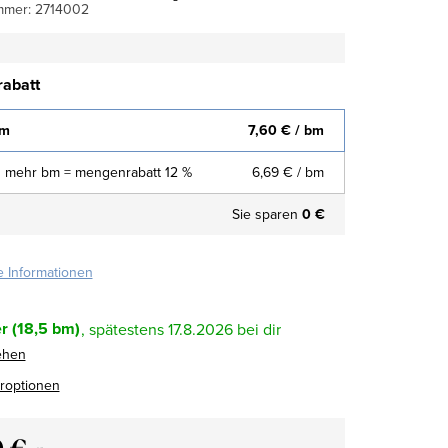
mmer:
2714002
abatt
bm
7,60 €
/ bm
 mehr bm = mengenrabatt 12 %
6,69 €
/ bm
Sie sparen
0 €
te Informationen
r
(18,5 bm)
17.8.2026
ehen
eroptionen