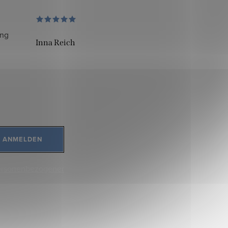
ung
Inna Reich
ANMELDEN
ersonenbezogener