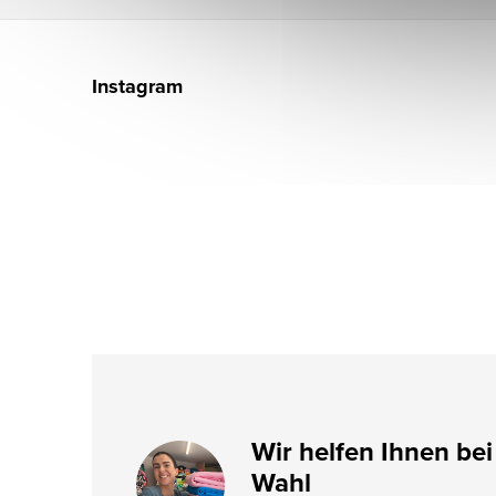
F
u
Instagram
ß
z
e
i
l
e
Wir helfen Ihnen bei
Wahl