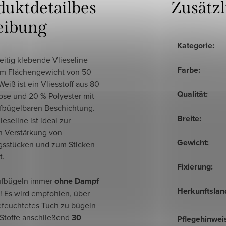
duktdetailbes
Zusätz
eibung
Kategorie
:
eitig klebende Vlieseline
Farbe
:
em Flächengewicht von 50
Weiß ist ein Vliesstoff aus 80
Qualität
:
ose und 20 % Polyester mit
ufbügelbaren Beschichtung.
Breite
:
ieseline ist ideal zur
n Verstärkung von
Gewicht
:
gsstücken und zum Sticken
t.
Fixierung
:
ufbügeln immer
ohne Dampf
Herkunftslan
! Es wird empfohlen, über
efeuchtetes Tuch zu bügeln
 Stoffe anschließend
30
Pflegehinwei