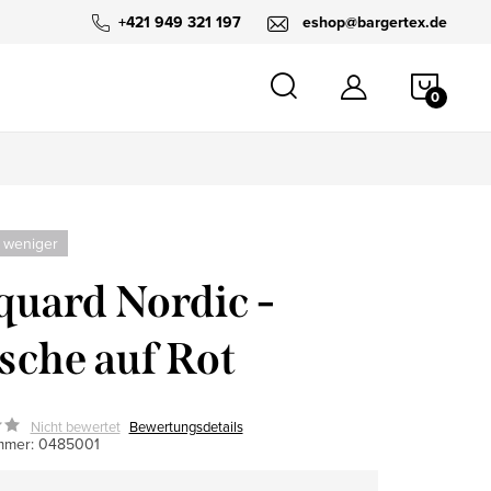
+421 949 321 197
eshop@bargertex.de
WARE
 weniger
quard Nordic -
sche auf Rot
Nicht bewertet
Bewertungsdetails
mmer:
0485001