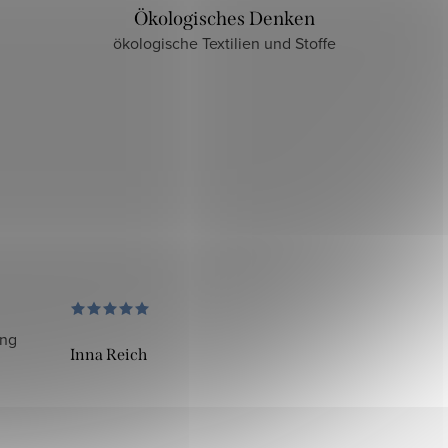
Ökologisches Denken
ökologische Textilien und Stoffe
ung
Inna Reich