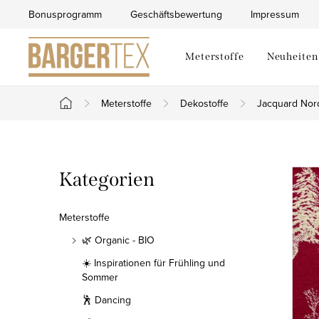
Zum
Bonusprogramm
Geschäftsbewertung
Impressum
Inhalt
springen
Meterstoffe
Neuheiten
Meterstoffe
Dekostoffe
Jacquard Nor
Startseite
S
Kategorien
Kategorien
e
überspringen
i
Meterstoffe
t
🌿 Organic - BIO
☀️ Inspirationen für Frühling und
e
Sommer
n
🕺 Dancing