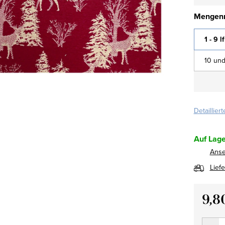
Mengenr
1 - 9 l
10 und
Detaillier
Auf Lage
Ans
Lief
9,8
Verkau