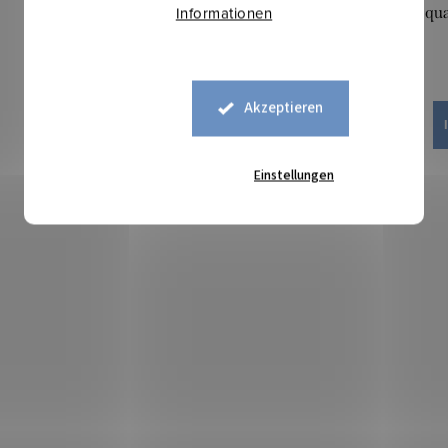
Informationen
Jacquard Nordic - Klassik
Jacqua
9,80 €
Akzeptieren
IN DEN WARENKORB
Auf Lager
21,95 lfm
Einstellungen
Art.-Nr.:
0485004