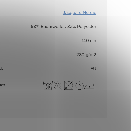
Jacquard Nordic
68% Baumwolle \ 32% Polyester
140 cm
280 g/m2
d
:
EU
se
: