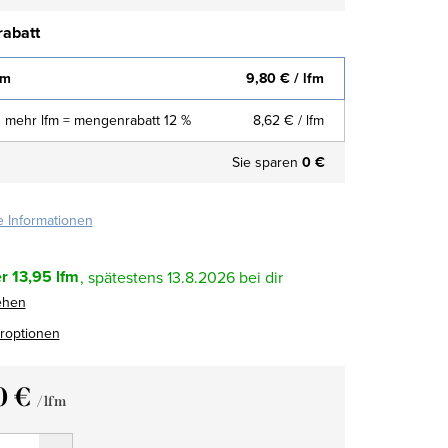
abatt
fm
9,80 €
/ lfm
 mehr lfm = mengenrabatt 12 %
8,62 €
/ lfm
Sie sparen
0 €
te Informationen
r
13,95 lfm
13.8.2026
ehen
eroptionen
0 €
/ lfm
fspreis: