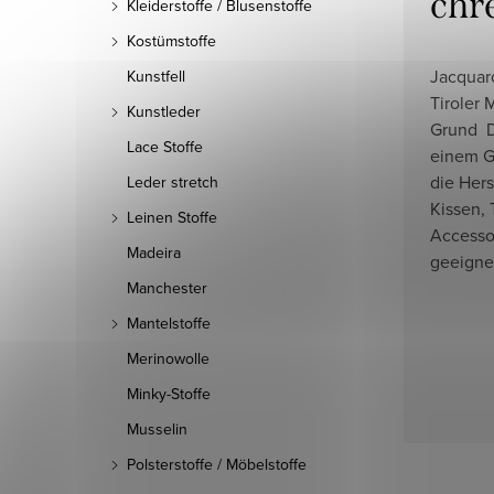
chr
Kleiderstoffe / Blusenstoffe
Kostümstoffe
Jacquar
Kunstfell
Tiroler 
Kunstleder
Grund
Lace Stoffe
einem G
die Her
Leder stretch
Kissen,
Leinen Stoffe
Accesso
Madeira
geeigne
Manchester
Mantelstoffe
Merinowolle
Minky-Stoffe
Musselin
Polsterstoffe / Möbelstoffe