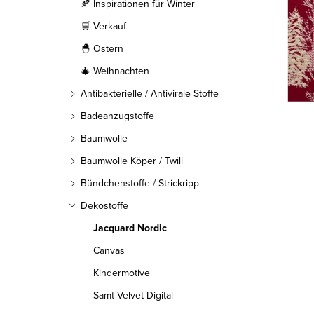
l
🍂 Inspirationen für Winter
🛒 Verkauf
e
🐣 Ostern
i
🎄 Weihnachten
s
Antibakterielle / Antivirale Stoffe
t
Badeanzugstoffe
Baumwolle
e
Baumwolle Köper / Twill
Bündchenstoffe / Strickripp
Dekostoffe
Jacquard Nordic
Canvas
Kindermotive
Samt Velvet Digital