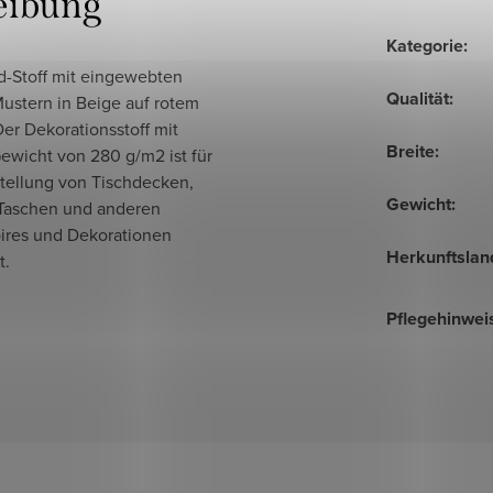
eibung
Kategorie
:
d-Stoff mit eingewebten
Qualität
:
Mustern in Beige auf rotem
Der Dekorationsstoff mit
Breite
:
ewicht von 280 g/m2 ist für
stellung von Tischdecken,
Gewicht
:
 Taschen und anderen
ires und Dekorationen
Herkunftslan
t.
Pflegehinwei