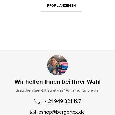
z
PROFIL ANZEIGEN
e
i
l
e
Wir helfen Ihnen bei Ihrer Wahl
Brauchen Sie Rat zu etwas? Wir sind für Sie da!
+421 949 321 197
eshop
@
bargertex.de