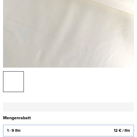
Mengenrabatt
1 - 9 lfm
12 €
/ lfm