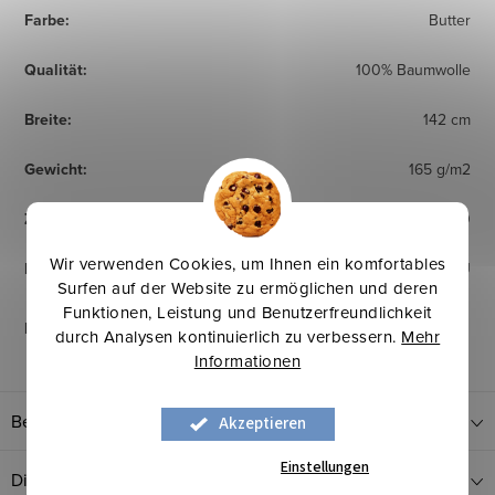
Farbe
:
Butter
Qualität
:
100% Baumwolle
Breite
:
142 cm
Gewicht
:
165 g/m2
Zertifikat
:
OEKO TEX Standard 100
Wir verwenden Cookies, um Ihnen ein komfortables
Herkunftsland
:
EU
Surfen auf der Website zu ermöglichen und deren
Funktionen, Leistung und Benutzerfreundlichkeit
Pflegehinweise
:
durch Analysen kontinuierlich zu verbessern.
Mehr
Informationen
Bewertung
Akzeptieren
Einstellungen
Diskussion