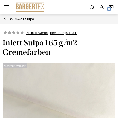
Zum
W
Inhalt
springen
Baumwoll Sulpa
Nicht bewertet
Bewertungsdetails
Inlett Sulpa 165 g/m2 –
Cremefarben
Mehr für weniger