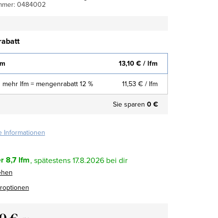
mmer:
0484002
abatt
fm
13,10 €
/ lfm
 mehr lfm = mengenrabatt 12 %
11,53 €
/ lfm
Sie sparen
0 €
te Informationen
r
8,7 lfm
17.8.2026
ehen
eroptionen