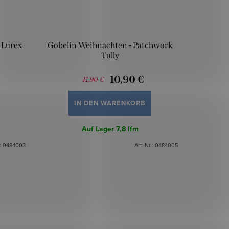
 Lurex
Gobelin Weihnachten - Patchwork
Tully
10,90 €
11,90 €
IN DEN WARENKORB
Auf Lager
7,8 lfm
.:
0484003
Art.-Nr.:
0484005