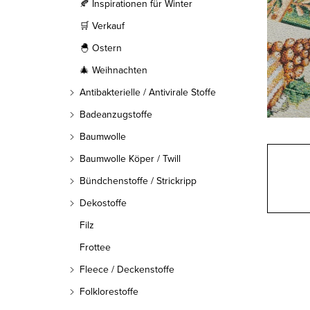
l
🍂 Inspirationen für Winter
🛒 Verkauf
e
🐣 Ostern
i
🎄 Weihnachten
s
Antibakterielle / Antivirale Stoffe
t
Badeanzugstoffe
Baumwolle
e
Baumwolle Köper / Twill
Bündchenstoffe / Strickripp
Dekostoffe
Filz
Frottee
Fleece / Deckenstoffe
Folklorestoffe