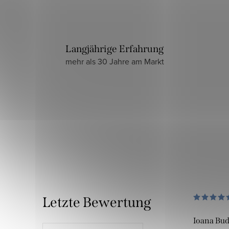
Langjährige Erfahrung
mehr als 30 Jahre am Markt
Letzte Bewertung
Ioana Bu