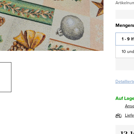
Artikelnu
Mengenr
1 - 9 l
10 und
Detaillier
Auf Lage
Ans
Lief