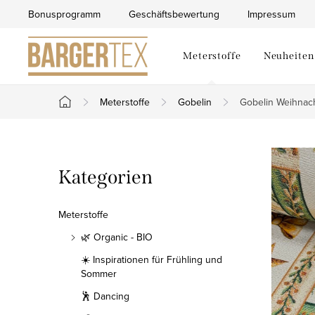
Zum
Bonusprogramm
Geschäftsbewertung
Impressum
Inhalt
springen
Meterstoffe
Neuheiten
Meterstoffe
Gobelin
Gobelin Weihnach
Startseite
S
Kategorien
Kategorien
e
überspringen
i
Meterstoffe
t
🌿 Organic - BIO
☀️ Inspirationen für Frühling und
e
Sommer
n
🕺 Dancing