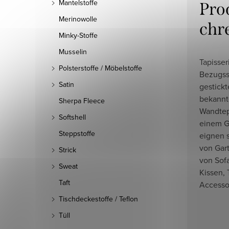
Mantelstoffe
Pro
Merinowolle
chr
Minky-Stoffe
Musselin
Tapisser
Polsterstoffe / Möbelstoffe
Bezugss
Satin
gestickt
bekannt
Sherpa Fleece
Wandtep
Softshell
einem G
Steppstoffe
eignen 
von Gar
Strick
von Sofa
Sweat
Kissen,
Taft
Accessoi
Tischdeckestoffe / Teflon
Tüll