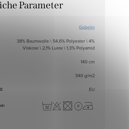
liche Parameter
Gobelin
38% Baumwolle \ 54,6% Polyester \ 4%
Viskose \ 2,1% Lurex \ 1,3% Polyamid
140 cm
340 g/m2
d
:
EU
se
: