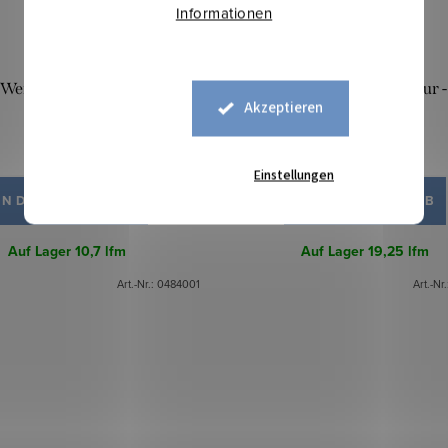
Informationen
 Weihnachten Natur - Lurex
Gobelin Weihnachten Natur -
Akzeptieren
Gladys
13,10 €
13,10 €
Einstellungen
IN DEN WARENKORB
IN DEN WARENKORB
Auf Lager
10,7 lfm
Auf Lager
19,25 lfm
Art.-Nr.:
0484001
Art.-Nr