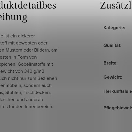
duktdetailbes
Zusätz
eibung
Kategorie
:
ie ist ein dickerer
toff mit gewebten oder
Qualität
:
en Mustern oder Bildern, am
esten in Form von
Breite
:
pichen. Gobelinstoffe mit
ewicht von 340 g/m2
Gewicht
:
sich nicht nur zum Beziehen
tenmöbeln, sondern auch
Herkunftslan
s, Stühlen, Tischdecken,
 Taschen und anderen
res für den Innenbereich.
Pflegehinwei