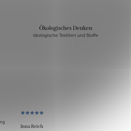
Ökologisches Denken
ökologische Textilien und Stoffe
ung
Inna Reich