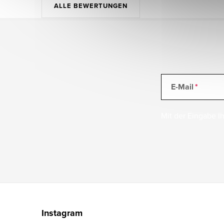
ALLE BEWERTUNGEN
E-Mail
Mit der Eingabe Ih
F
u
Instagram