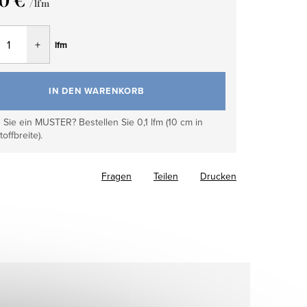
10 €
/ lfm
fspreis:
lfm
IN DEN WARENKORB
Sie ein MUSTER? Bestellen Sie 0,1 lfm (10 cm in
toffbreite).
Fragen
Teilen
Drucken