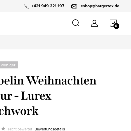
+421 949 321 197
eshop@bargertex.de
WARE
 weniger
elin Weihnachten
ur - Lurex
tchwork
Nicht bewertet
Bewertungsdetails