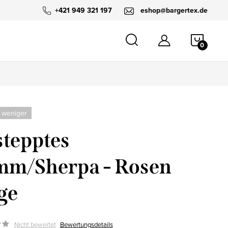
+421 949 321 197
eshop@bargertex.de
WARE
 weniger
tepptes
mm/Sherpa - Rosen
ge
Nicht bewertet
Bewertungsdetails