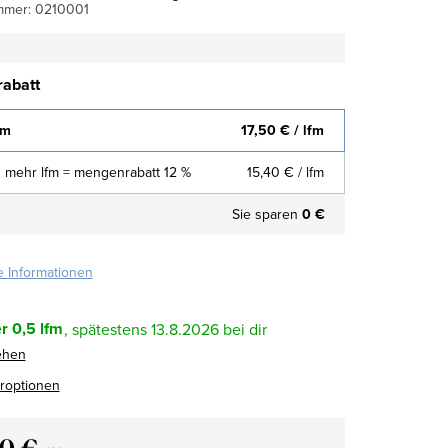
mmer:
0210001
abatt
fm
17,50 €
/ lfm
 mehr lfm = mengenrabatt 12 %
15,40 €
/ lfm
Sie sparen
0 €
te Informationen
r
0,5 lfm
13.8.2026
ehen
eroptionen