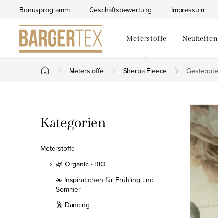
Zum
Bonusprogramm
Geschäftsbewertung
Impressum
Inhalt
springen
Meterstoffe
Neuheiten
Meterstoffe
Sherpa Fleece
Gesteppte
Startseite
S
Kategorien
Kategorien
e
überspringen
i
Meterstoffe
t
🌿 Organic - BIO
☀️ Inspirationen für Frühling und
e
Sommer
n
🕺 Dancing