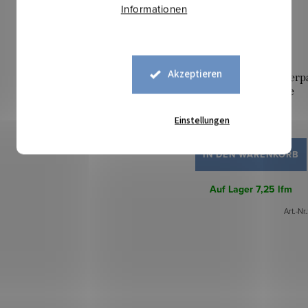
Informationen
Akzeptieren
Gestepptes Lamm/Sherpa
Miniblätter beige
Einstellungen
17,50 €
IN DEN WARENKORB
Auf Lager
7,25 lfm
Art.-Nr