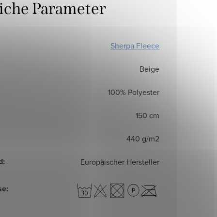
liche Parameter
Sherpa Fleece
Beige
100% Polyester
150 cm
440 g/m2
d
:
Europäischer Hersteller
se
: