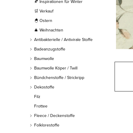
l
🍂 Inspirationen für Winter
🛒 Verkauf
e
🐣 Ostern
i
🎄 Weihnachten
s
Antibakterielle / Antivirale Stoffe
t
Badeanzugstoffe
Baumwolle
e
Baumwolle Köper / Twill
Bündchenstoffe / Strickripp
Dekostoffe
Filz
Frottee
Fleece / Deckenstoffe
Folklorestoffe