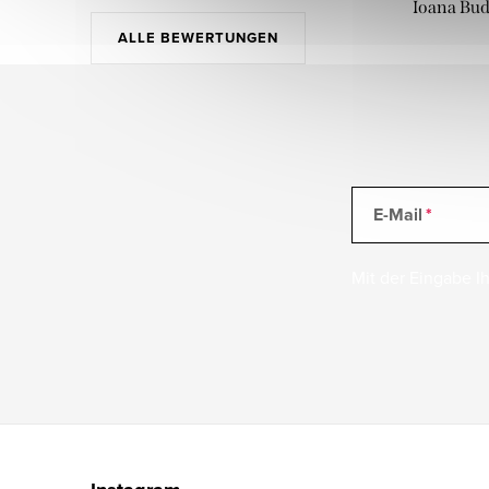
Ioana Bu
ALLE BEWERTUNGEN
E-Mail
Mit der Eingabe Ih
F
u