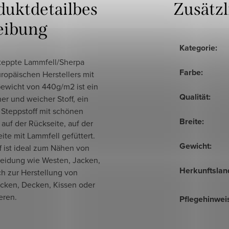
duktdetailbes
Zusätz
eibung
Kategorie
:
teppte Lammfell/Sherpa
Farbe
:
ropäischen Herstellers mit
ewicht von 440g/m2 ist ein
Qualität
:
ner und weicher Stoff, ein
 Steppstoff mit schönen
Breite
:
auf der Rückseite, auf der
ite mit Lammfell gefüttert.
Gewicht
:
f ist ideal zum Nähen von
leidung wie Westen, Jacken,
Herkunftslan
h zur Herstellung von
cken, Decken, Kissen oder
eren.
Pflegehinwei