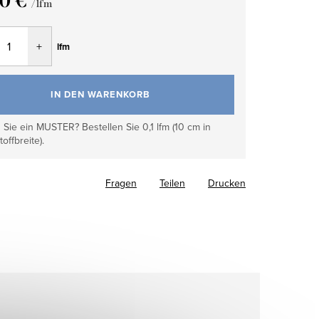
50 €
/ lfm
fspreis:
lfm
IN DEN WARENKORB
Sie ein MUSTER? Bestellen Sie 0,1 lfm (10 cm in
toffbreite).
Fragen
Teilen
Drucken