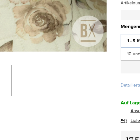
Artikelnu
Mengenr
1 - 9 l
10 und
Detaillier
Auf Lage
Ans
Lief