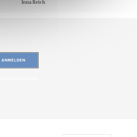
Inna Reich
ANMELDEN
ersonenbezogener