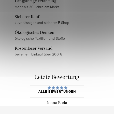
Langjährige Erfahrung
mehr als 30 Jahre am Markt
Sicherer Kauf
zuverlässiger und sicherer E-Shop
Ökologisches Denken
ökologische Textilien und Stoffe
Kostenloser Versand
bei einem Einkauf über 200 €
Letzte Bewertung
ALLE BEWERTUNGEN
Ioana Buda