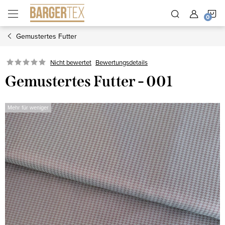
Zum
W
Inhalt
springen
Gemustertes Futter
Nicht bewertet
Bewertungsdetails
Gemustertes Futter - 001
Mehr für weniger