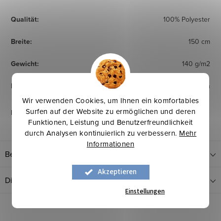
Qualität
:
100% Polyester
Breite
:
150 cm
Gewicht
:
140 g/m2
Herkunftsland
:
Taiwan
Wir verwenden Cookies, um Ihnen ein komfortables
Surfen auf der Website zu ermöglichen und deren
Pflegehinweise
:
Funktionen, Leistung und Benutzerfreundlichkeit
durch Analysen kontinuierlich zu verbessern.
Mehr
Informationen
Bewertung
Akzeptieren
Diskussion
Einstellungen