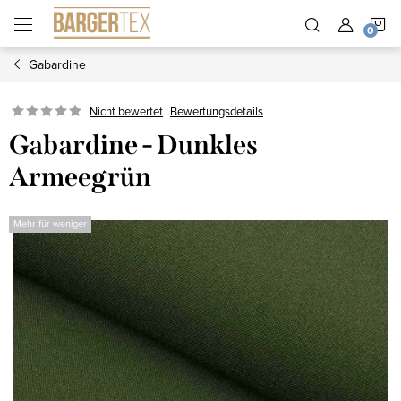
Zum
W
Inhalt
springen
Gabardine
Nicht bewertet
Bewertungsdetails
Gabardine - Dunkles
Armeegrün
Mehr für weniger