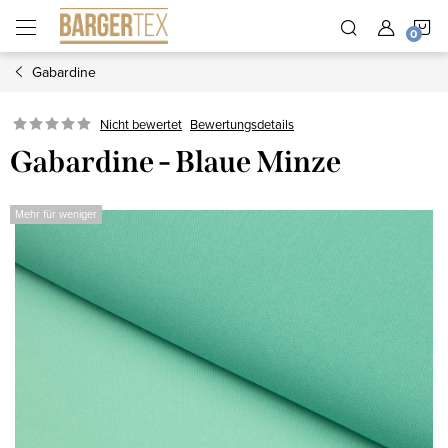
Zum
W
Inhalt
springen
Gabardine
Nicht bewertet
Bewertungsdetails
Gabardine - Blaue Minze
Mehr für weniger