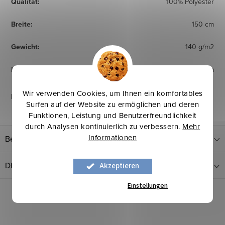
Qualität
:
100% Polyester
Breite
:
150 cm
Gewicht
:
140 g/m2
Herkunftsland
:
Korea
Wir verwenden Cookies, um Ihnen ein komfortables
Pflegehinweise
:
Surfen auf der Website zu ermöglichen und deren
Funktionen, Leistung und Benutzerfreundlichkeit
durch Analysen kontinuierlich zu verbessern.
Mehr
Informationen
Bewertung
Diskussion
Akzeptieren
Einstellungen