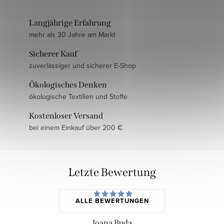
Langjährige Erfahrung
mehr als 30 Jahre am Markt
Sicherer Kauf
zuverlässiger und sicherer E-Shop
Ökologisches Denken
ökologische Textilien und Stoffe
Kostenloser Versand
bei einem Einkauf über 200 €
Letzte Bewertung
ALLE BEWERTUNGEN
Ioana Buda