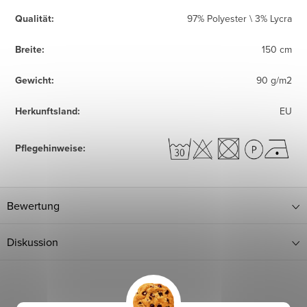
Qualität
:
97% Polyester \ 3% Lycra
Breite
:
150 cm
Gewicht
:
90 g/m2
Herkunftsland
:
EU
Pflegehinweise
:
Bewertung
Diskussion