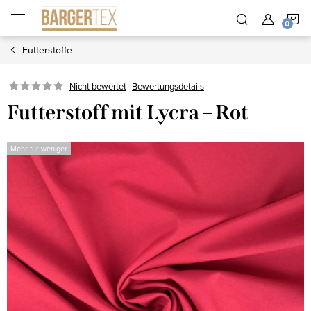
Zum
W
Inhalt
springen
Futterstoffe
Nicht bewertet
Bewertungsdetails
Futterstoff mit Lycra – Rot
Mehr für weniger