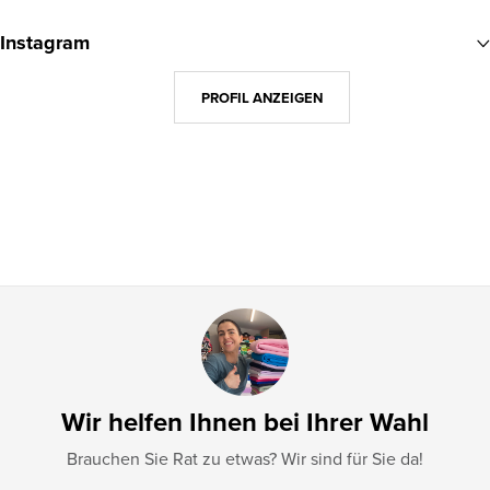
u
Instagram
ß
z
PROFIL ANZEIGEN
e
i
l
e
Wir helfen Ihnen bei Ihrer Wahl
Brauchen Sie Rat zu etwas? Wir sind für Sie da!