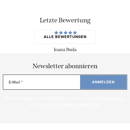
Letzte Bewertung
ALLE BEWERTUNGEN
Ioana Buda
Newsletter abonnieren
E-Mail
ANMELDEN
Mit der Eingabe Ihrer E-Mail erklären Sie sich mit den
Bedingungen
zum Schutz personenbezogener Daten
F