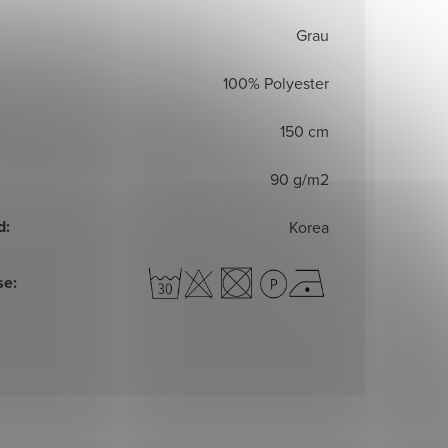
Grau
100% Polyester
150 cm
90 g/m2
d
:
Korea
se
: