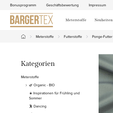
Zum
Bonusprogramm
Geschäftsbewertung
Impressum
Inhalt
springen
Meterstoffe
Neuheiten
Meterstoffe
Futterstoffe
Ponge-Futter
Startseite
S
Kategorien
Kategorien
e
überspringen
i
Meterstoffe
t
🌿 Organic - BIO
☀️ Inspirationen für Frühling und
e
Sommer
n
🕺 Dancing