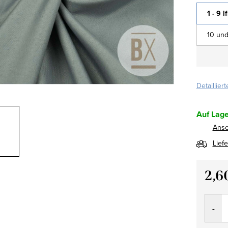
1 - 9 l
10 und
Detaillier
Auf Lage
Ans
Lief
2,6
Verkau