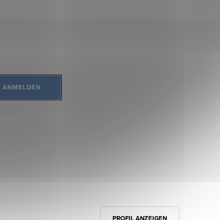
ANMELDEN
ersonenbezogener
PROFIL ANZEIGEN