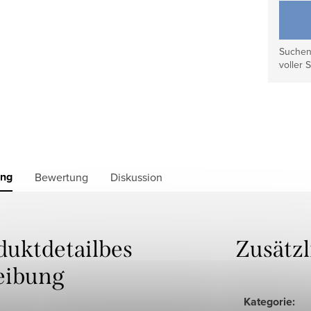
Suchen 
voller S
ung
Bewertung
Diskussion
duktdetailbes
Zusätz
eibung
Kategorie
: