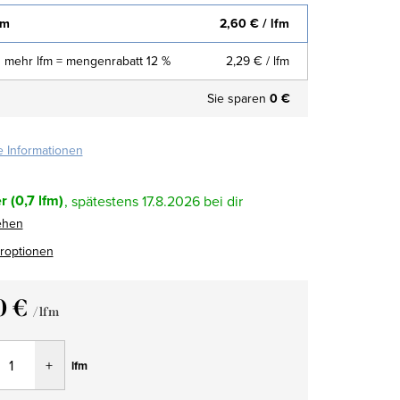
fm
2,60 €
/ lfm
 mehr lfm = mengenrabatt 12 %
2,29 €
/ lfm
Sie sparen
0 €
te Informationen
r
(0,7 lfm)
17.8.2026
ehen
eroptionen
0 €
/ lfm
fspreis:
lfm