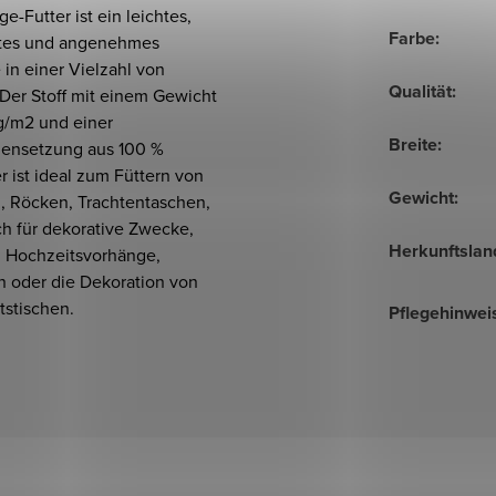
e-Futter ist ein leichtes,
Farbe
:
stes und angenehmes
in einer Vielzahl von
Qualität
:
 Der Stoff mit einem Gewicht
g/m2 und einer
Breite
:
nsetzung aus 100 %
r ist ideal zum Füttern von
Gewicht
:
n, Röcken, Trachtentaschen,
ch für dekorative Zwecke,
Herkunftslan
. Hochzeitsvorhänge,
n oder die Dekoration von
tstischen.
Pflegehinwei