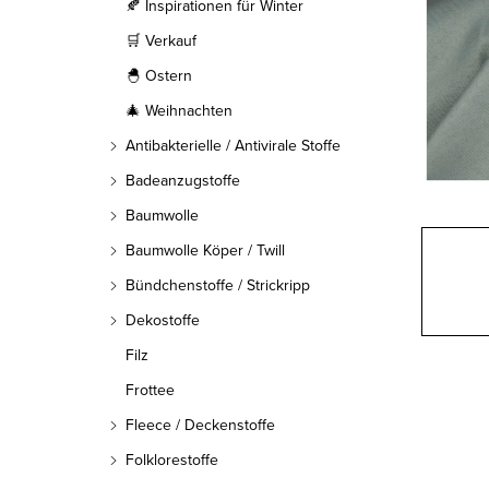
l
🍂 Inspirationen für Winter
🛒 Verkauf
e
🐣 Ostern
i
🎄 Weihnachten
s
Antibakterielle / Antivirale Stoffe
t
Badeanzugstoffe
Baumwolle
e
Baumwolle Köper / Twill
Bündchenstoffe / Strickripp
Dekostoffe
Filz
Frottee
Fleece / Deckenstoffe
Folklorestoffe