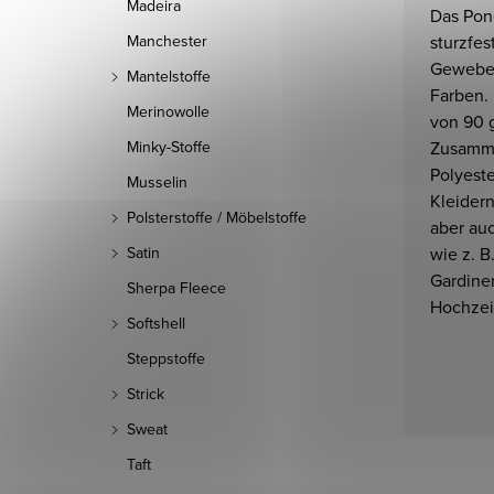
Madeira
Das Pong
sturzfe
Manchester
Gewebe 
Mantelstoffe
Farben.
Merinowolle
von 90 
Zusamme
Minky-Stoffe
Polyeste
Musselin
Kleider
Polsterstoffe / Möbelstoffe
aber au
wie z. B
Satin
Gardine
Sherpa Fleece
Hochzei
Softshell
Steppstoffe
Strick
Sweat
Taft