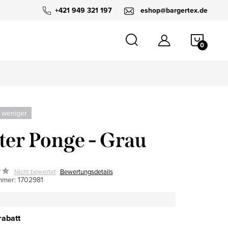
+421 949 321 197
eshop@bargertex.de
WARE
 weniger
ter Ponge - Grau
Nicht bewertet
Bewertungsdetails
mmer:
1702981
abatt