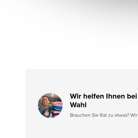
ß
z
e
i
l
e
Wir helfen Ihnen bei
Wahl
Brauchen Sie Rat zu etwas? Wir 