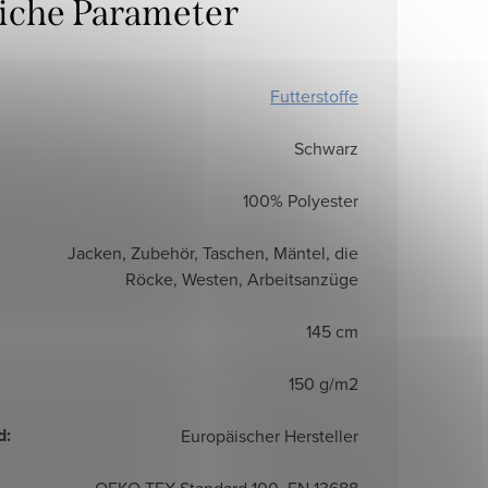
liche Parameter
Futterstoffe
Schwarz
100% Polyester
Jacken, Zubehör, Taschen, Mäntel, die
Röcke, Westen, Arbeitsanzüge
145 cm
150 g/m2
d
:
Europäischer Hersteller
OEKO TEX Standard 100, EN 13688