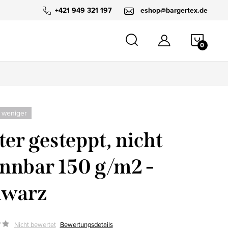
+421 949 321 197
eshop@bargertex.de
WARE
 weniger
ter gesteppt, nicht
nnbar 150 g/m2 -
hwarz
Nicht bewertet
Bewertungsdetails