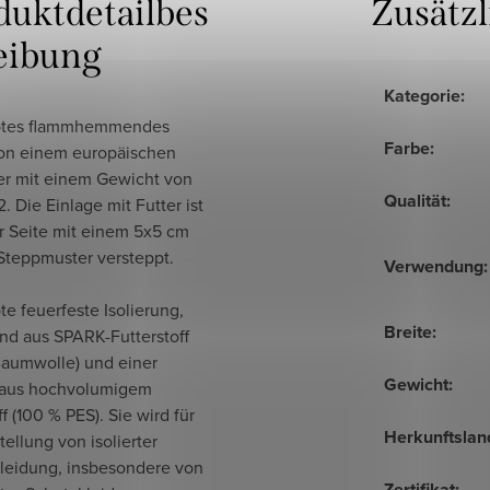
duktdetailbes
Zusätz
eibung
Kategorie
:
ptes flammhemmendes
Farbe
:
von einem europäischen
ler mit einem Gewicht von
Qualität
:
. Die Einlage mit Futter ist
r Seite mit einem 5x5 cm
Steppmuster versteppt.
Verwendung
:
e feuerfeste Isolierung,
Breite
:
nd aus SPARK-Futterstoff
Baumwolle) und einer
Gewicht
:
 aus hochvolumigem
ff (100 % PES). Sie wird für
Herkunftslan
tellung von isolierter
kleidung, insbesondere von
Zertifikat
: