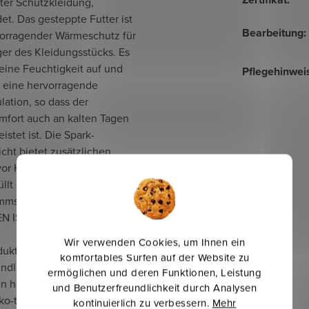
ter Schutzkleidung,
t. Das gesteppte Futter ist
Bearbeitung
:
vorragender Wärmeschutz für
er des Kleidungsstücks. Es
eine Feuchtigkeit auf und
Pflegehinwei
r eine hervorragende
ulation, so dass der
mfort auch an kalten Tagen
istet ist. Die Spark-
icht bietet zusätzlichen
vor Hitze oder Flammen. Der
füllt die Normen für Hitze-
mmschutz nach 20 Wäschen
N ISO 11612.
Wir verwenden Cookies, um Ihnen ein
dukt wird aus
komfortables Surfen auf der Website zu
undlichen Fasern und
ermöglichen und deren Funktionen, Leistung
 hergestellt und entspricht
und Benutzerfreundlichkeit durch Analysen
o-tex® Standard.
kontinuierlich zu verbessern.
Mehr