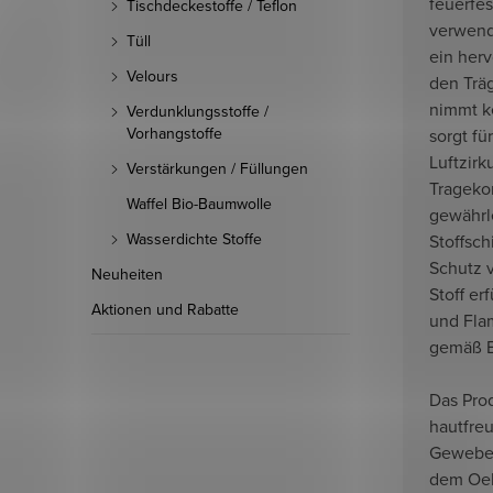
feuerfes
Tischdeckestoffe / Teflon
verwende
Tüll
ein her
Velours
den Träg
nimmt k
Verdunklungsstoffe /
Vorhangstoffe
sorgt fü
Luftzirk
Verstärkungen / Füllungen
Trageko
Waffel Bio-Baumwolle
gewährle
Wasserdichte Stoffe
Stoffsch
Schutz 
Neuheiten
Stoff er
Aktionen und Rabatte
und Fla
gemäß E
Das Pro
hautfre
Geweben
dem Oek