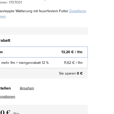
mmer:
1707001
gesteppte Wattierung mit feuerfestem Futter
Detaillierte
onen
abatt
fm
13,20 €
/ lfm
 mehr lfm = mengenrabatt 12 %
11,62 €
/ lfm
Sie sparen
0 €
tellen
Ansehen
eroptionen
20 €
/ lfm