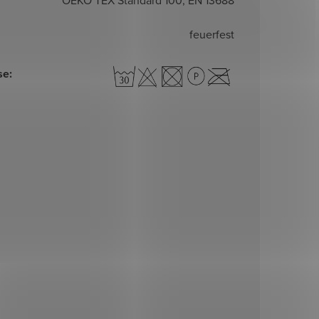
feuerfest
se
: