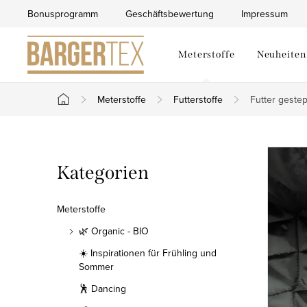
Zum
Bonusprogramm
Geschäftsbewertung
Impressum
Inhalt
springen
Meterstoffe
Neuheiten
Meterstoffe
Futterstoffe
Futter gestep
Startseite
S
Kategorien
Kategorien
e
überspringen
i
Meterstoffe
t
🌿 Organic - BIO
☀️ Inspirationen für Frühling und
e
Sommer
n
🕺 Dancing