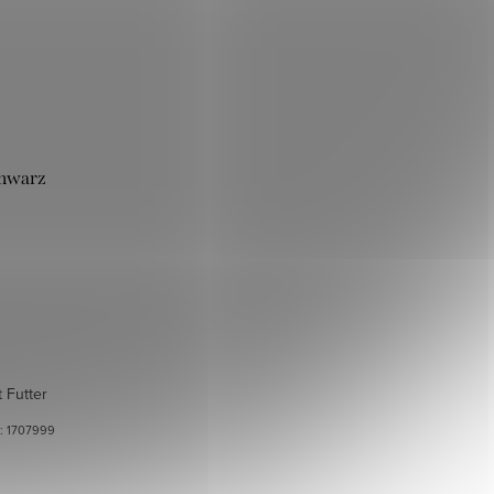
chwarz
 Futter
.:
1707999