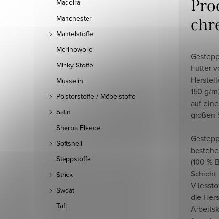
Pro
Madeira
Manchester
chr
Mantelstoffe
Merinowolle
Gestep
Minky-Stoffe
Futter 
Herstel
Musselin
150 g/m2
Polsterstoffe / Möbelstoffe
auf eine
Satin
großen 
Sherpa Fleece
Gesteppt
Softshell
bestehe
Steppstoffe
(100 % 
Schicht
Strick
Vliessto
Sweat
die Hers
Taft
Arbeits