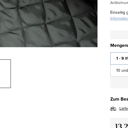
Artikelnu
Einseitig 
Informati
Mengenr
1 - 9 l
10 und
Zum Bes
Lief
13,