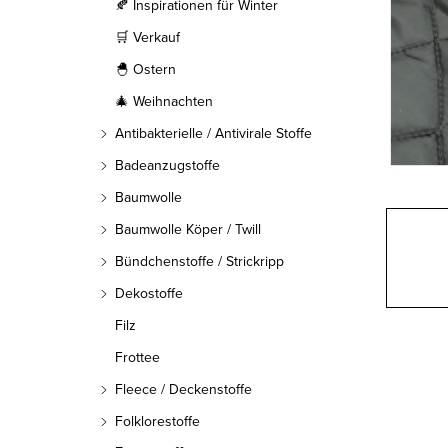
l
🍂 Inspirationen für Winter
🛒 Verkauf
e
🐣 Ostern
i
🎄 Weihnachten
s
Antibakterielle / Antivirale Stoffe
t
Badeanzugstoffe
Baumwolle
e
Baumwolle Köper / Twill
Bündchenstoffe / Strickripp
Dekostoffe
Filz
Frottee
Fleece / Deckenstoffe
Folklorestoffe