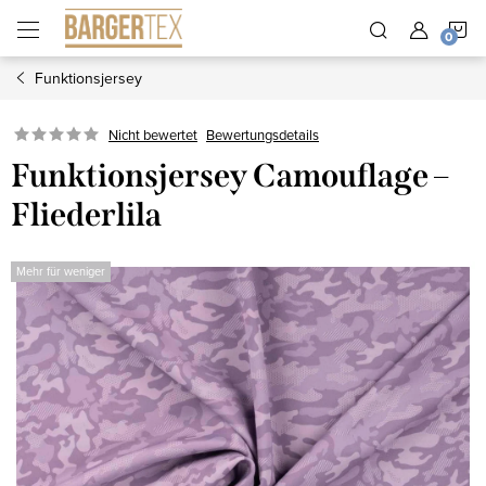
Zum
W
Inhalt
springen
Funktionsjersey
Nicht bewertet
Bewertungsdetails
Funktionsjersey Camouflage –
Fliederlila
Mehr für weniger