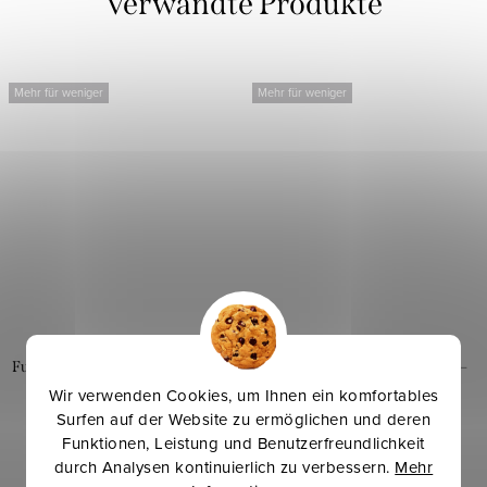
Verwandte Produkte
Mehr für weniger
Mehr für weniger
Funktionsjersey UNI - Blau-Grau
Funktionsjersey Camouflage –
Blau-Grau
Wir verwenden Cookies, um Ihnen ein komfortables
Surfen auf der Website zu ermöglichen und deren
Funktionen, Leistung und Benutzerfreundlichkeit
8,70 €
7,90 €
durch Analysen kontinuierlich zu verbessern.
Mehr