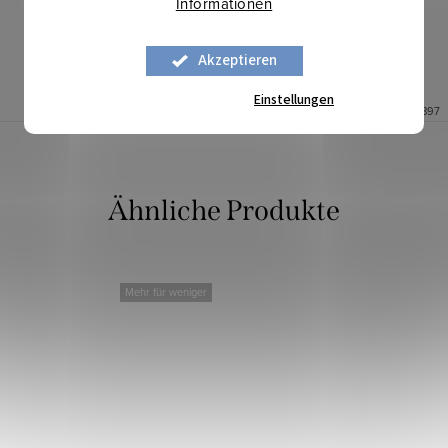
Informationen
IN DEN WARENKORB
IN DEN WARENKORB
Akzeptieren
Auf Lager
13,8 lfm
Auf Lager
3,35 lfm
Einstellungen
Art.-Nr.:
2620897
Art.-Nr.:
2622897
Mehr für weniger