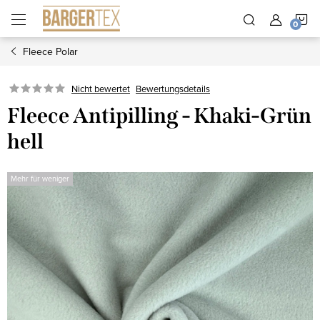
Zum
W
Inhalt
springen
Fleece Polar
Nicht bewertet
Bewertungsdetails
Fleece Antipilling - Khaki-Grün
hell
Mehr für weniger