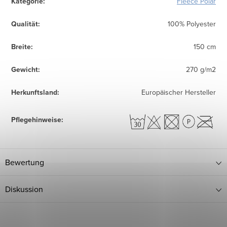
Kategorie
:
Fleece Polar
Qualität
:
100% Polyester
Breite
:
150 cm
Gewicht
:
270 g/m2
Herkunftsland
:
Europäischer Hersteller
Pflegehinweise
:
Bewertung
Diskussion