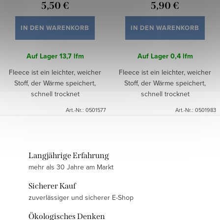
5,50 €
5,90 €
IN DEN WARENKORB
IN DEN WARENKORB
Auf Lager
13,7 lfm
Auf Lager
0,4 lfm
Fleece ist ein leichter, weicher
Fleece ist ein leichter, weicher
Stoff, der Wärme speichert,
Stoff, der Wärme speichert,
schnell trocknet
schnell trocknet
Art.-Nr.:
0501577
Art.-Nr.:
0501983
Langjährige Erfahrung
mehr als 30 Jahre am Markt
Sicherer Kauf
zuverlässiger und sicherer E-Shop
Ökologisches Denken